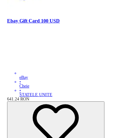
Ebay Gift Card 100 USD
eBay
•
Cheie
•
STATELE UNITE
641.24
RON