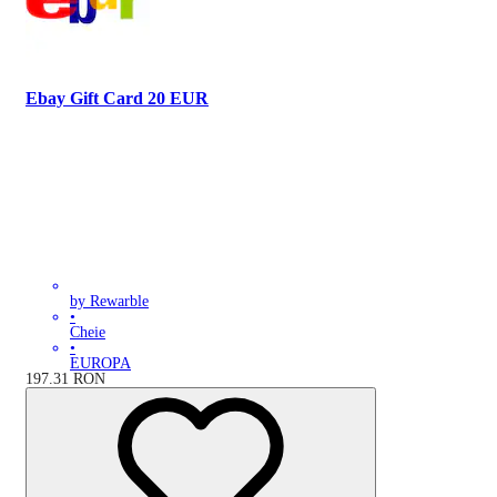
Ebay Gift Card 20 EUR
by Rewarble
•
Cheie
•
EUROPA
197.31
RON