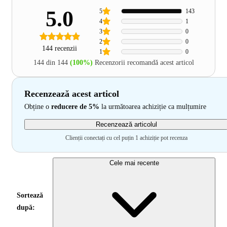
5.0
5
143
4
1
3
0
2
0
144 recenzii
1
0
144 din 144
(100%)
Recenzorii recomandă acest articol
Recenzează acest articol
Obține o
reducere de 5%
la următoarea achiziție ca mulțumire
Recenzează articolul
Clienții conectați cu cel puțin 1 achiziție pot recenza
Cele mai recente
Sortează
după: