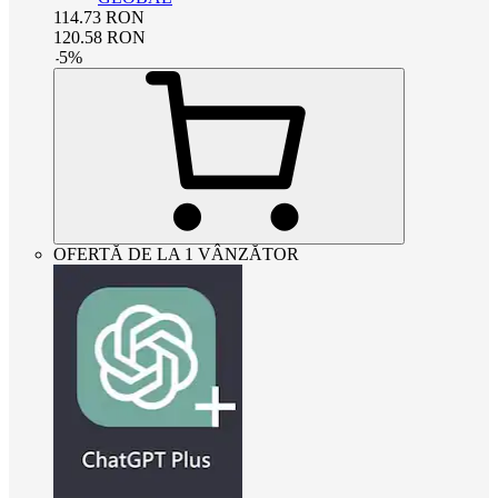
114.73
RON
120.58
RON
-
5
%
OFERTĂ DE LA 1 VÂNZĂTOR