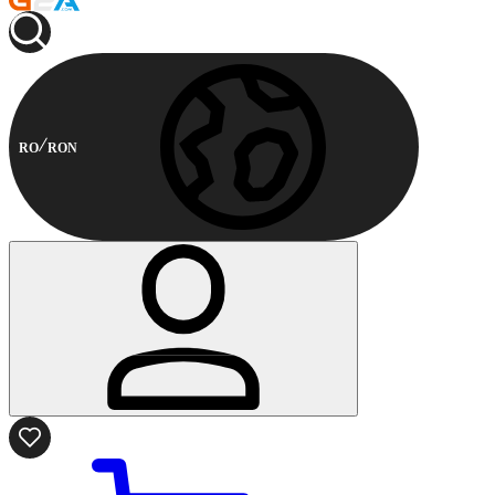
RO
RON