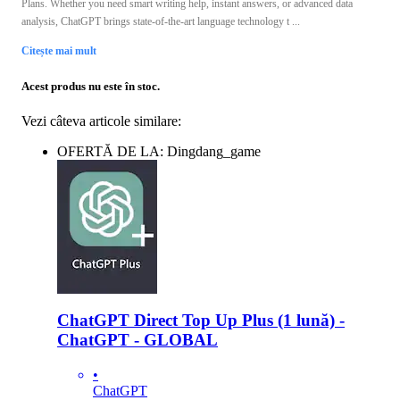
Plans. Whether you need smart writing help, instant answers, or advanced data
analysis, ChatGPT brings state-of-the-art language technology t ...
Citește mai mult
Acest produs nu este în stoc.
Vezi câteva articole similare:
OFERTĂ DE LA: Dingdang_game
ChatGPT Direct Top Up Plus (1 lună) -
ChatGPT - GLOBAL
•
ChatGPT