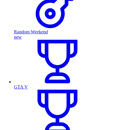
Random Weekend
new
GTA V