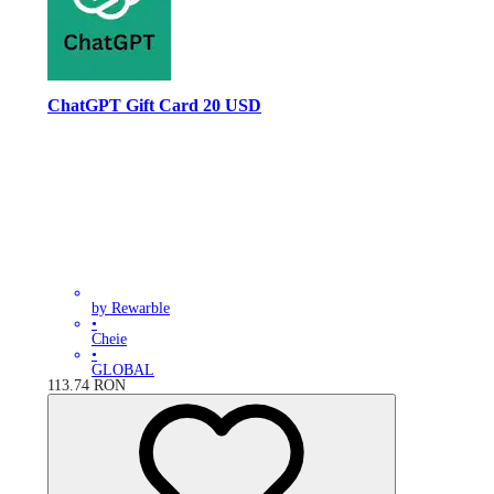
ChatGPT Gift Card 20 USD
by Rewarble
•
Cheie
•
GLOBAL
113.74
RON