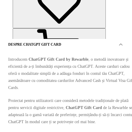
DESPRE CHATGPT GIFT CARD
Introducem
ChatGPT Gift Card by Rewarble
, o metodă inovatoare și
eficientă de a-ți îmbunătăți experiența cu ChatGPT. Aceste carduri cadou
oferă o modalitate simplă de a adăuga fonduri în contul tău ChatGPT,
OFERTE DE LA 11 VÂNZĂTORI
asemănătoare cu comoditatea cardurilor Advanced Cash și Virtual Visa Gif
Cards.
Proiectat pentru utilizatorii care consideră metodele tradiționale de plată
pentru servicii digitale restrictive,
ChatGPT Gift Card
de la Rewarble s
adaptează la o gamă variată de preferințe, permițându-ți să-ți încarci contu
ChatGPT în modul care ți se potrivește cel mai bine.