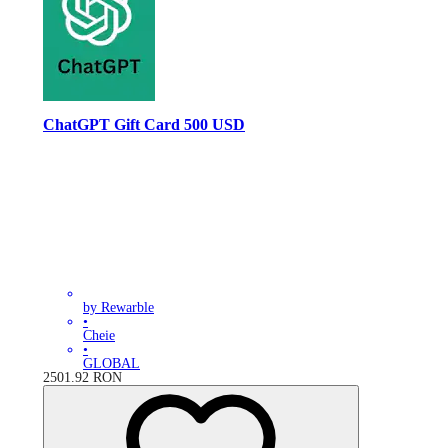
ChatGPT Gift Card 500 USD
by Rewarble
•
Cheie
•
GLOBAL
2501.92
RON