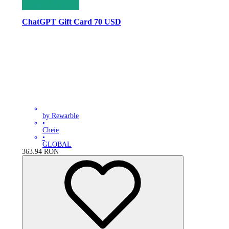
ChatGPT Gift Card 70 USD
by Rewarble
•
Cheie
•
GLOBAL
363.94
RON