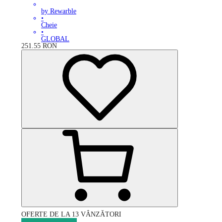
by Rewarble
•
Cheie
•
GLOBAL
251.55
RON
OFERTE DE LA 13 VÂNZĂTORI