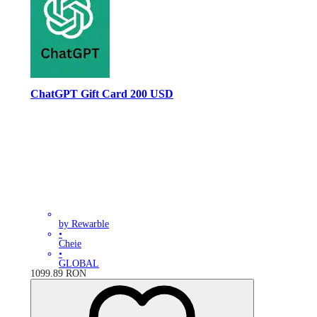
ChatGPT Gift Card 200 USD
by Rewarble
•
Cheie
•
GLOBAL
1099.89
RON