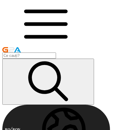
RO
RON