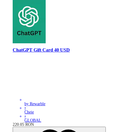
ChatGPT Gift Card 40 USD
by Rewarble
•
Cheie
•
GLOBAL
220.05
RON