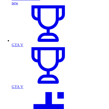
new
GTA V
GTA V