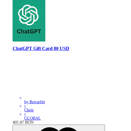
ChatGPT Gift Card 80 USD
by Rewarble
•
Cheie
•
GLOBAL
405.87
RON