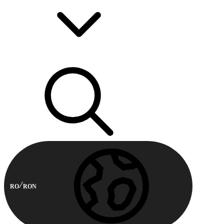
RO
RON