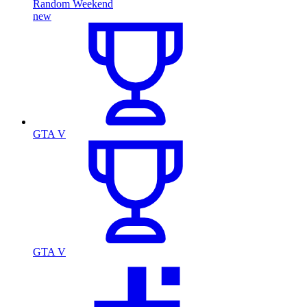
Random Weekend
new
GTA V
GTA V