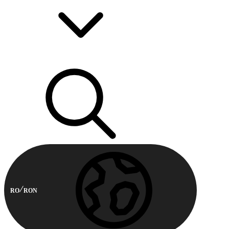
RO
RON