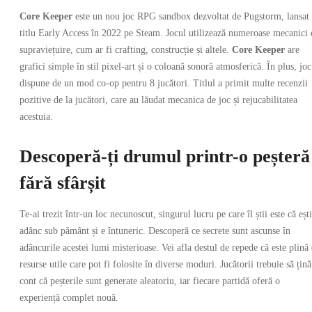
Core Keeper
este un nou joc RPG sandbox dezvoltat de Pugstorm, lansat
titlu Early Access în 2022 pe Steam. Jocul utilizează numeroase mecanici 
supraviețuire, cum ar fi crafting, construcție și altele.
Core Keeper
are
grafici simple în stil pixel-art și o coloană sonoră atmosferică. În plus, joc
dispune de un mod co-op pentru 8 jucători. Titlul a primit multe recenzii
pozitive de la jucători, care au lăudat mecanica de joc și rejucabilitatea
acestuia.
Descoperă-ți drumul printr-o peșteră
fără sfârșit
Te-ai trezit într-un loc necunoscut, singurul lucru pe care îl știi este că ești
adânc sub pământ și e întuneric. Descoperă ce secrete sunt ascunse în
adâncurile acestei lumi misterioase. Vei afla destul de repede că este plină
resurse utile care pot fi folosite în diverse moduri. Jucătorii trebuie să țină
cont că peșterile sunt generate aleatoriu, iar fiecare partidă oferă o
experiență complet nouă.