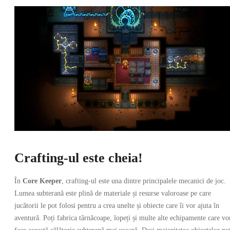
Crafting-ul este cheia!
În
Core Keeper
, crafting-ul este una dintre principalele mecanici de joc.
Lumea subterană este plină de materiale și resurse valoroase pe care
jucătorii le pot folosi pentru a crea unelte și obiecte care îi vor ajuta în
aventură. Poți fabrica târnăcoape, lopeți și multe alte echipamente care vo