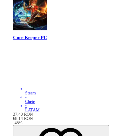
Core Keeper PC
Steam
•
Cheie
•
LATAM
37.40
RON
68.14
RON
-
45
%