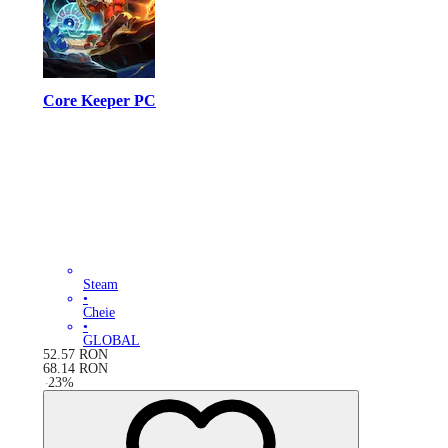
Core Keeper PC
Steam
•
Cheie
•
GLOBAL
52.57
RON
68.14
RON
-
23
%