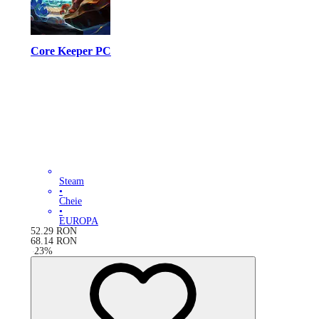
Core Keeper PC
Steam
•
Cheie
•
EUROPA
52.29
RON
68.14
RON
-
23
%