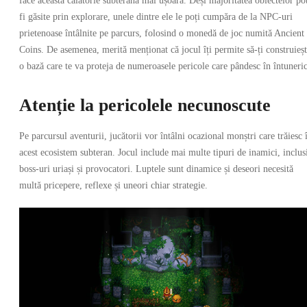
face această călătorie subterană mai ușoară. Deși majoritatea obiectelor po
fi găsite prin explorare, unele dintre ele le poți cumpăra de la NPC-uri
prietenoase întâlnite pe parcurs, folosind o monedă de joc numită Ancient
Coins. De asemenea, merită menționat că jocul îți permite să-ți construieșt
o bază care te va proteja de numeroasele pericole care pândesc în întuneric
Atenție la pericolele necunoscute
Pe parcursul aventurii, jucătorii vor întâlni ocazional monștri care trăiesc 
acest ecosistem subteran. Jocul include mai multe tipuri de inamici, inclus
boss-uri uriași și provocatori. Luptele sunt dinamice și deseori necesită
multă pricepere, reflexe și uneori chiar strategie.