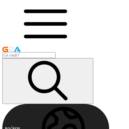
RO
RON