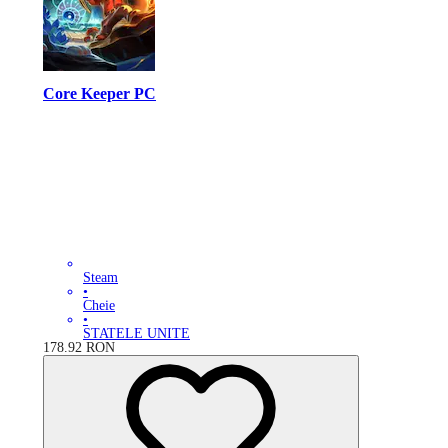
Core Keeper PC
Steam
•
Cheie
•
STATELE UNITE
178.92
RON