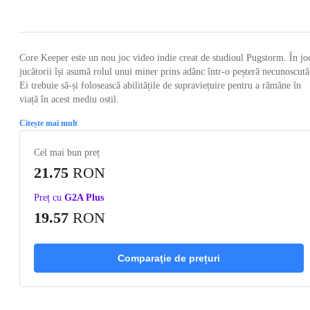
Loading...
Loading...
Loading...
Loading...
Loading
Core Keeper este un nou joc video indie creat de studioul Pugstorm. În jo
jucătorii își asumă rolul unui miner prins adânc într-o peșteră necunoscută
Ei trebuie să-și folosească abilitățile de supraviețuire pentru a rămâne în
viață în acest mediu ostil.
Citește mai mult
Cel mai bun preț
21.75
RON
Preț cu
G2A Plus
19.57
RON
Comparaţie de prețuri