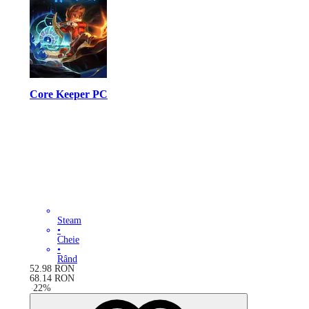
Core Keeper PC
Steam
•
Cheie
•
Rând
52.98
RON
68.14
RON
-
22
%