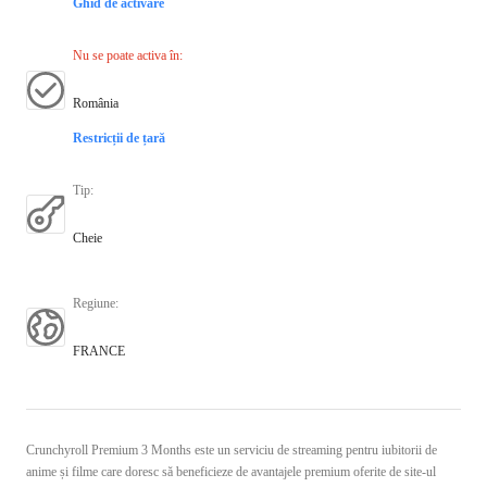
Ghid de activare
Nu se poate activa în
:
România
Restricții de țară
Tip
:
Cheie
Regiune
:
FRANCE
Crunchyroll Premium 3 Months este un serviciu de streaming pentru iubitorii de
anime și filme care doresc să beneficieze de avantajele premium oferite de site-ul