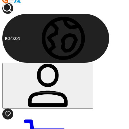
RO
RON