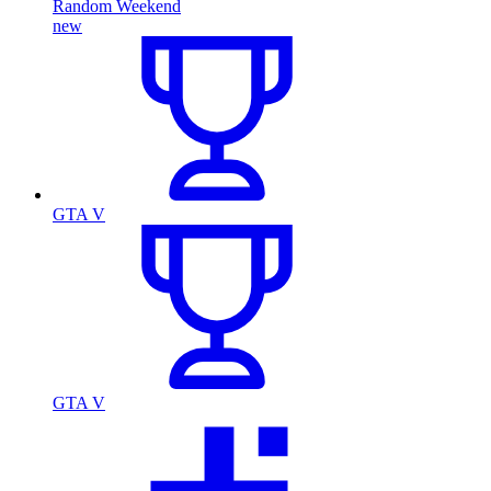
Random Weekend
new
GTA V
GTA V