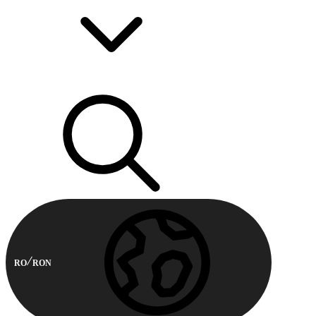
RO
RON