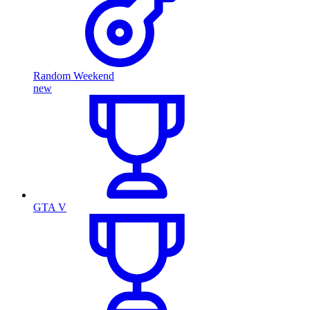
Random Weekend
new
GTA V