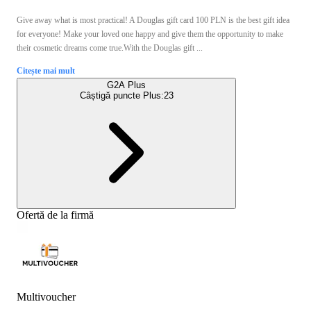
Give away what is most practical! A Douglas gift card 100 PLN is the best gift idea
for everyone! Make your loved one happy and give them the opportunity to make
their cosmetic dreams come true.With the Douglas gift ...
Citește mai mult
G2A Plus
Câștigă puncte Plus:
23
Ofertă de la firmă
Multivoucher