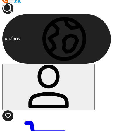
RO
RON