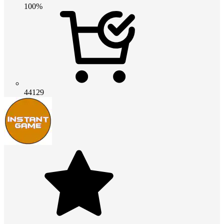
100%
44129