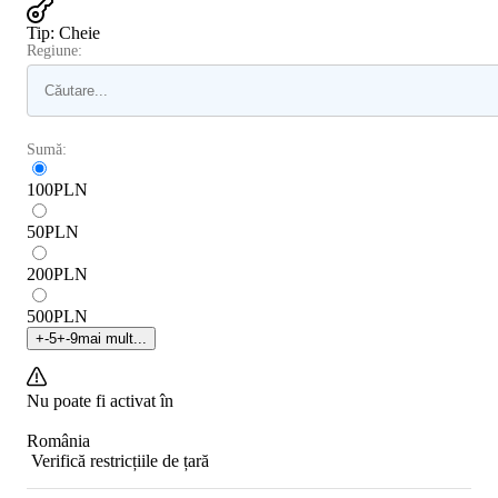
Tip
:
Cheie
Regiune:
Sumă:
100
PLN
50
PLN
200
PLN
500
PLN
+
-5
+
-9
mai mult...
Nu poate fi activat în
România
Verifică restricțiile de țară