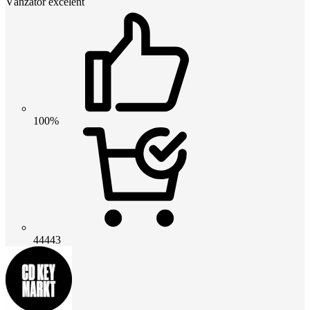
Vânzător excelent
100%
44443