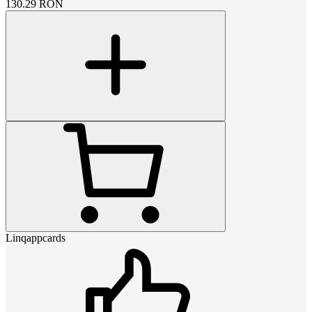
130.29
RON
Linqappcards