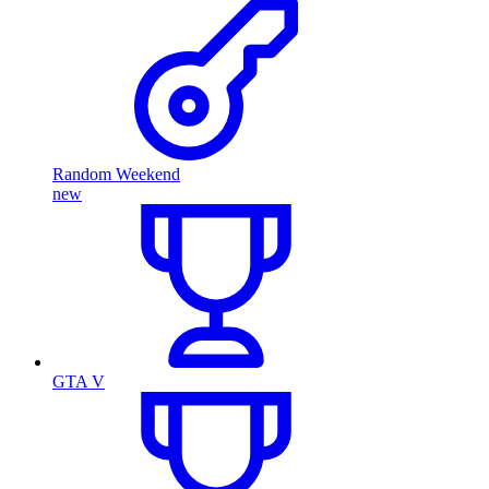
Random Weekend
new
GTA V