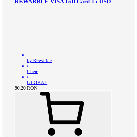
REWARBLE VISA Gift Card 15 USD
by Rewarble
•
Cheie
•
GLOBAL
80.20
RON