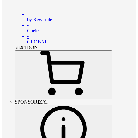
by Rewarble
•
Cheie
•
GLOBAL
58.94
RON
SPONSORIZAT