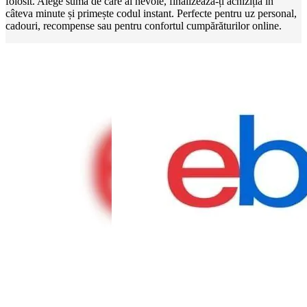
folosit. Alege suma de care ai nevoie, finalizează-ți achiziția în
câteva minute și primește codul instant. Perfecte pentru uz personal,
cadouri, recompense sau pentru confortul cumpărăturilor online.