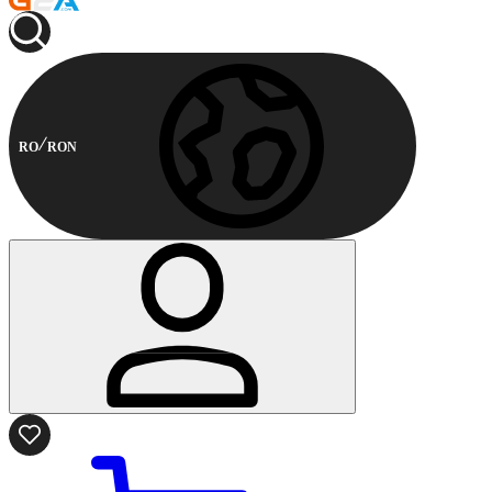
RO
RON