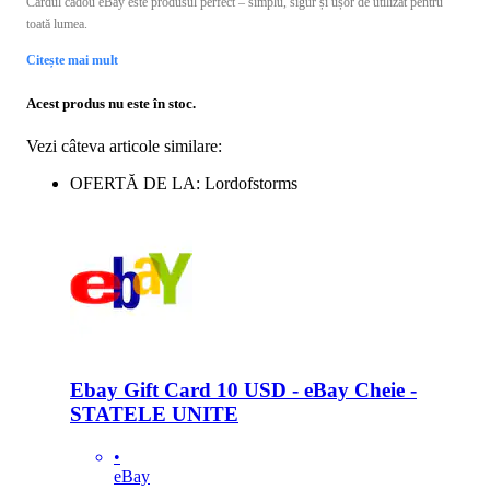
Cardul cadou eBay este produsul perfect – simplu, sigur și ușor de utilizat pentru
toată lumea.
Citește mai mult
Acest produs nu este în stoc.
Vezi câteva articole similare:
OFERTĂ DE LA: Lordofstorms
Ebay Gift Card 10 USD - eBay Cheie -
STATELE UNITE
•
eBay