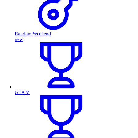
Random Weekend
new
GTA V