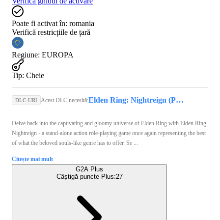
Verifică ghidul de activare
Poate fi activat în:
romania
Verifică restricțiile de țară
Regiune
:
EUROPA
Tip
:
Cheie
Elden Ring: Nightreign (PS5) - PSN Account - GLOBAL
Acest DLC necesită:
DLC-URI
Delve back into the captivating and gloomy universe of Elden Ring with Elden Ring
Nightreign - a stand-alone action role-playing game once again representing the best
of what the beloved souls-like genre has to offer. Se ...
Citește mai mult
G2A Plus
Câștigă puncte Plus:
27