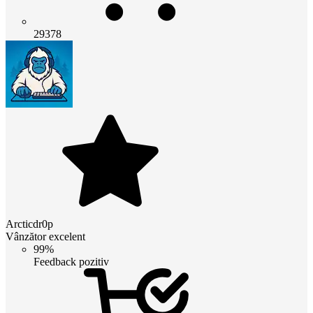
29378
Arcticdr0p
Vânzător excelent
99%
Feedback pozitiv