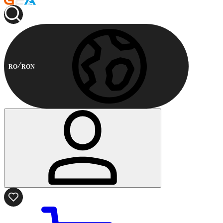
RO
RON