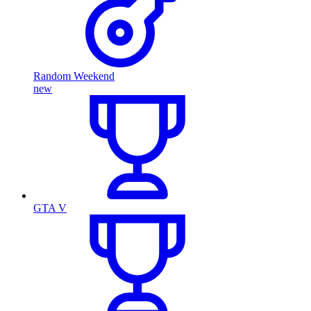
Random Weekend
new
GTA V