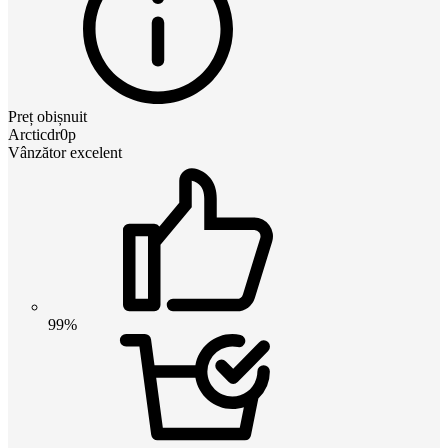
Preț obișnuit
Arcticdr0p
Vânzător excelent
99%