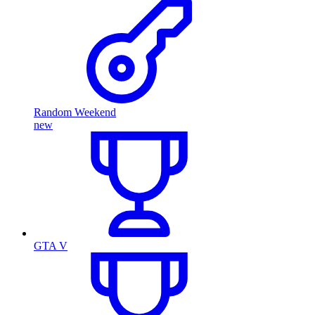
Random Weekend
new
GTA V