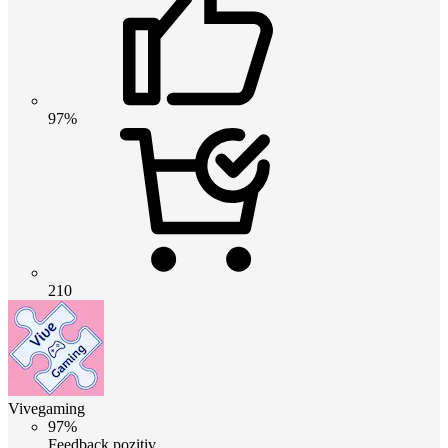
97%
210
Vivegaming
97%
Feedback pozitiv