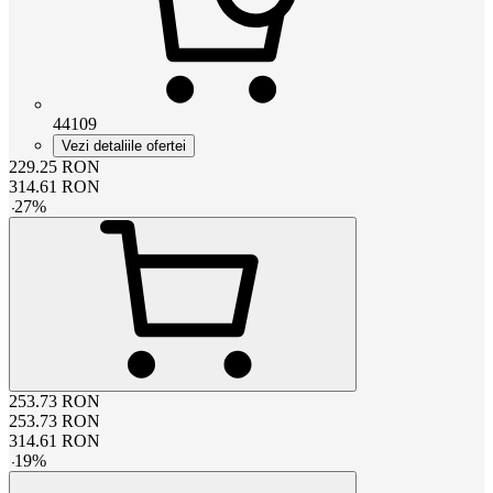
44109
Vezi detaliile ofertei
229.25
RON
314.61
RON
-
27
%
253.73
RON
253.73
RON
314.61
RON
-
19
%