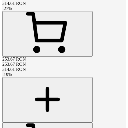
314.61
RON
-
27
%
253.67
RON
253.67
RON
314.61
RON
-
19
%