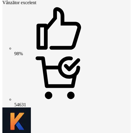
Vânzător excelent
98%
54631