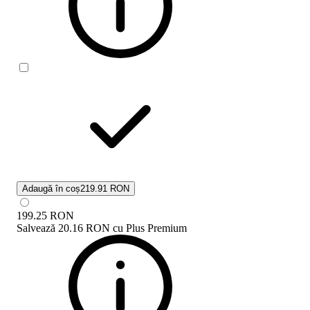
Adaugă în coș
219.91 RON
199.25
RON
Salvează
20.16 RON
cu
Plus Premium