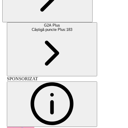
G2A Plus
Câștigă puncte Plus:
183
SPONSORIZAT