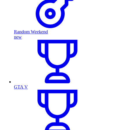
Random Weekend
new
GTA V