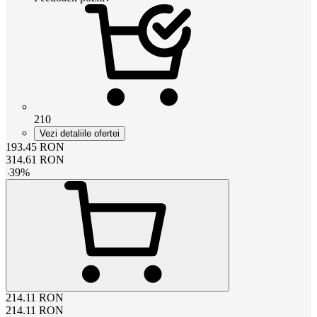
210
Vezi detaliile ofertei
193.45
RON
314.61
RON
-
39
%
214.11
RON
214.11
RON