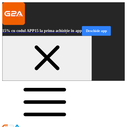
15% cu codul APP15 la prima achiziție în app
Deschide app