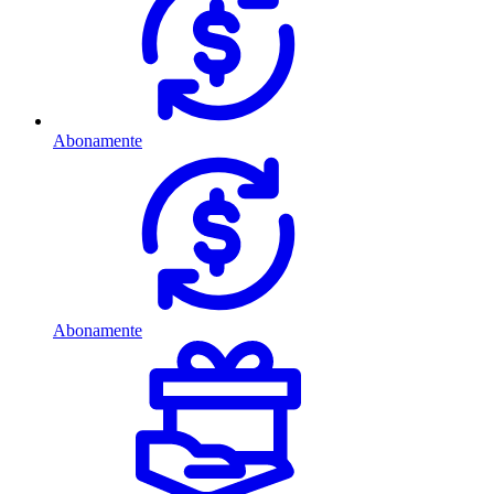
Abonamente
Abonamente