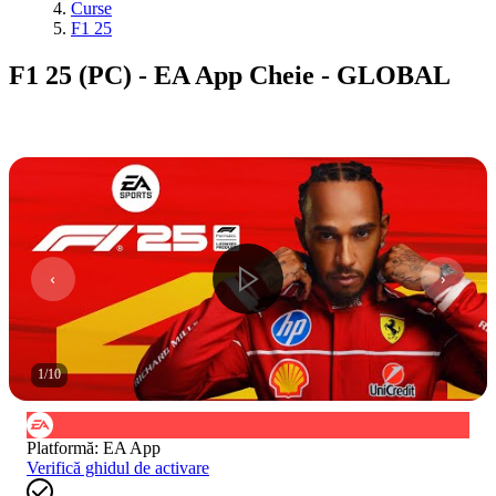
Curse
F1 25
F1 25 (PC) - EA App Cheie - GLOBAL
1
/
10
Platformă
:
EA App
Verifică ghidul de activare