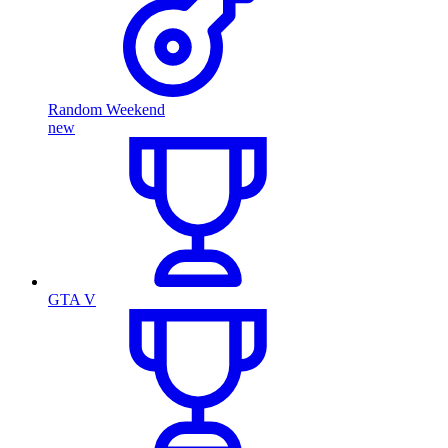
Random Weekend
new
GTA V