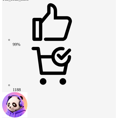
99%
1188