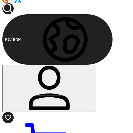
RO
RON