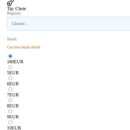
Tip
:
Cheie
Regiune:
Sumă:
Cea mai bună ofertă
180
EUR
5
EUR
6
EUR
7
EUR
8
EUR
9
EUR
10
EUR