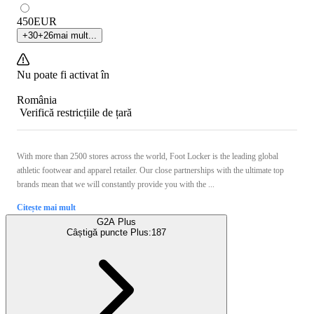
450
EUR
+
30
+
26
mai mult...
Nu poate fi activat în
România
Verifică restricțiile de țară
With more than 2500 stores across the world, Foot Locker is the leading global
athletic footwear and apparel retailer. Our close partnerships with the ultimate top
brands mean that we will constantly provide you with the ...
Citește mai mult
G2A Plus
Câștigă puncte Plus:
187