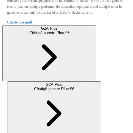
Enhance your Fortnite playtime with the Fortnite V-Bucks! While the base game is
free-to-play on multiple platforms, the cosmetics, equipment, and multiple other in-
game items can only be purchased with the V-Bucks curre ...
Citește mai mult
G2A Plus
Câștigă puncte Plus:
96
G2A Plus
Câștigă puncte Plus:
96