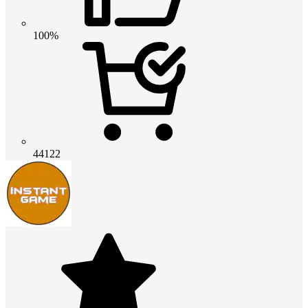
100%
44122