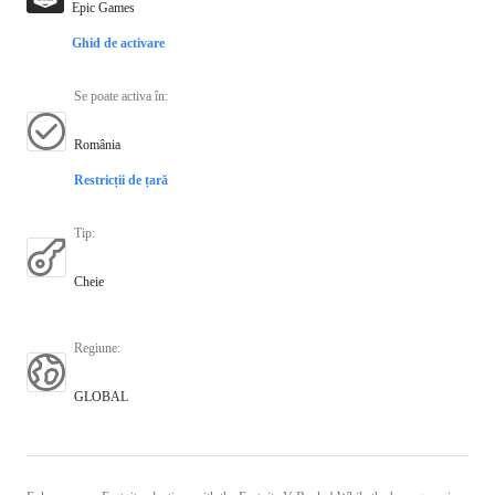
Epic Games
Ghid de activare
Se poate activa în
:
România
Restricții de țară
Tip
:
Cheie
Regiune
:
GLOBAL