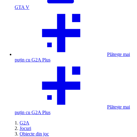
GTA V
Plătește mai
puțin cu G2A Plus
Plătește mai
puțin cu G2A Plus
G2A
Jocuri
Obiecte din joc