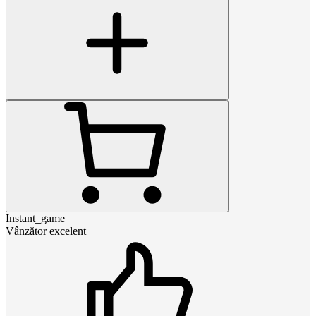
Instant_game
Vânzător excelent