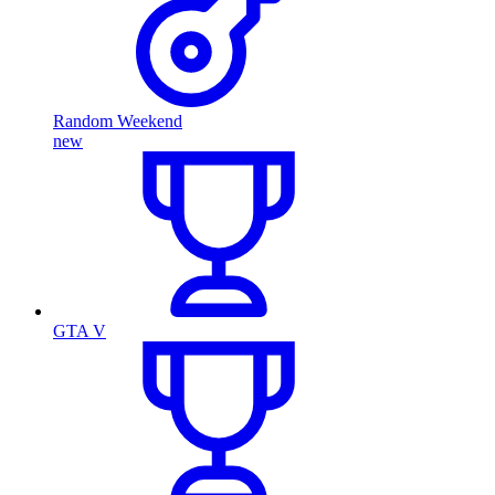
Random Weekend
new
GTA V