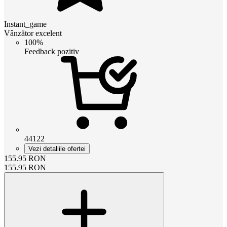
Instant_game
Vânzător excelent
100%
Feedback pozitiv
44122
Vezi detaliile ofertei
155.95
RON
155.95
RON