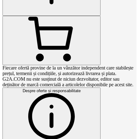
Fiecare ofertă provine de la un vânzător independent care stabilește
prețul, termenii și condițiile, și autorizează livrarea și plata.
G2A.COM nu este susținut de niciun dezvoltator, editor sau
deținător de marcă comercială a articolelor disponibile pe acest site.
Despre oferte și responsabilitate