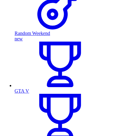
Random Weekend
new
GTA V