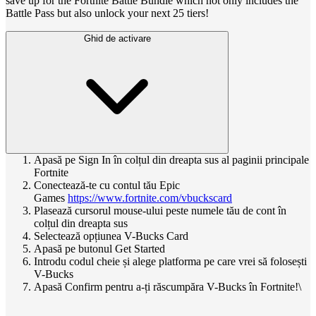
save up for the Fortnite Battle Bundle which not only includes the
Battle Pass but also unlock your next 25 tiers!
Ghid de activare
Apasă pe Sign In în colțul din dreapta sus al paginii principale
Fortnite
Conectează-te cu contul tău Epic
Games
https://www.fortnite.com/vbuckscard
Plasează cursorul mouse-ului peste numele tău de cont în
colțul din dreapta sus
Selectează opțiunea V-Bucks Card
Apasă pe butonul Get Started
Introdu codul cheie și alege platforma pe care vrei să folosești
V-Bucks
Apasă Confirm pentru a-ți răscumpăra V-Bucks în Fortnite!\