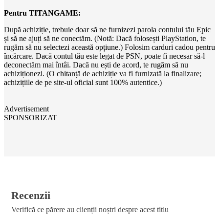
Pentru TITANGAME:
După achiziție, trebuie doar să ne furnizezi parola contului tău Epic
și să ne ajuți să ne conectăm. (Notă: Dacă folosești PlayStation, te
rugăm să nu selectezi această opțiune.) Folosim carduri cadou pentru
încărcare. Dacă contul tău este legat de PSN, poate fi necesar să-l
deconectăm mai întâi. Dacă nu ești de acord, te rugăm să nu
achiziționezi. (O chitanță de achiziție va fi furnizată la finalizare;
achizițiile de pe site-ul oficial sunt 100% autentice.)
Advertisement
SPONSORIZAT
Recenzii
Verifică ce părere au clienții noștri despre acest titlu