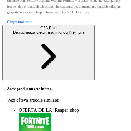
Enhance your Fortnite playtime with the Fortnite V-Bucks! While the base game is
free-to-play on multiple platforms, the cosmetics, equipment, and multiple other in-
game items can only be purchased with the V-Bucks curre ...
Citește mai mult
G2A Plus
Deblochează prețuri mai mici cu
Premium
Acest produs nu este în stoc.
Vezi câteva articole similare:
OFERTĂ DE LA: Reaper_shop