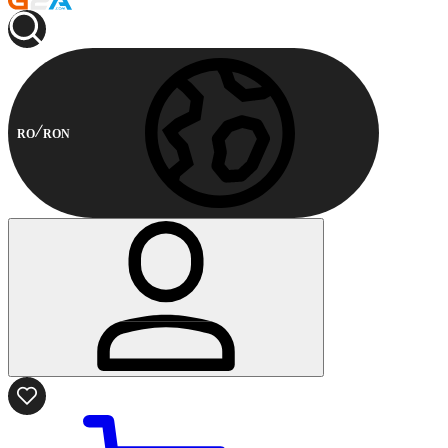
RO
RON