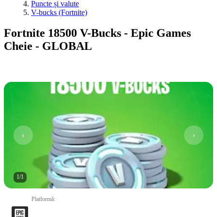
Puncte și valute
V-bucks (Fortnite)
Fortnite 18500 V-Bucks - Epic Games
Cheie - GLOBAL
1
/
1
Platformă
: