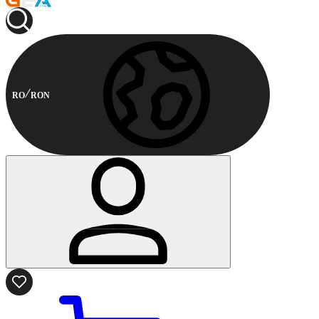
RO
RON