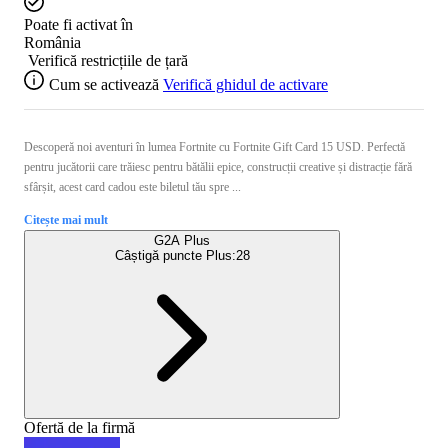
Poate fi activat în
România
Verifică restricțiile de țară
Cum se activează
Verifică ghidul de activare
Descoperă noi aventuri în lumea Fortnite cu Fortnite Gift Card 15 USD. Perfectă
pentru jucătorii care trăiesc pentru bătălii epice, construcții creative și distracție fără
sfârșit, acest card cadou este biletul tău spre ...
Citește mai mult
G2A Plus
Câștigă puncte Plus:
28
Ofertă de la firmă