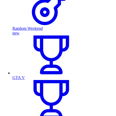
Random Weekend
new
GTA V