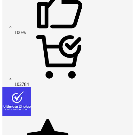
100%
102784