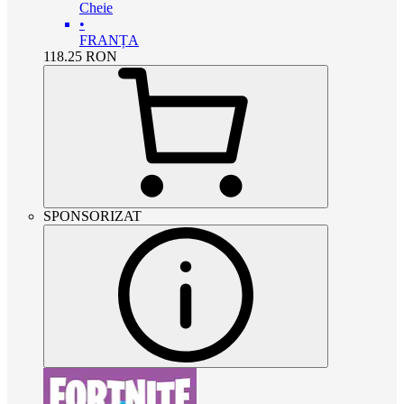
Cheie
•
FRANȚA
118.25
RON
SPONSORIZAT