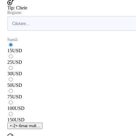
Tip
:
Cheie
Regiune:
Sumă:
15
USD
25
USD
30
USD
50
USD
75
USD
100
USD
150
USD
+
-2
+
-6
mai mult...