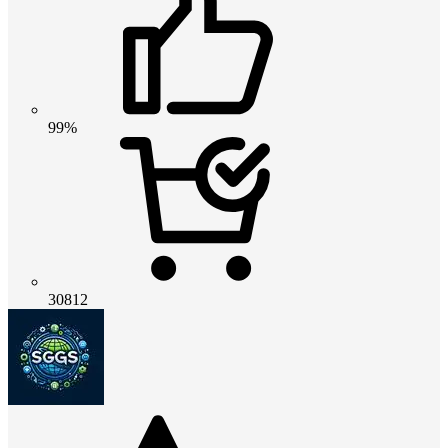
99%
30812