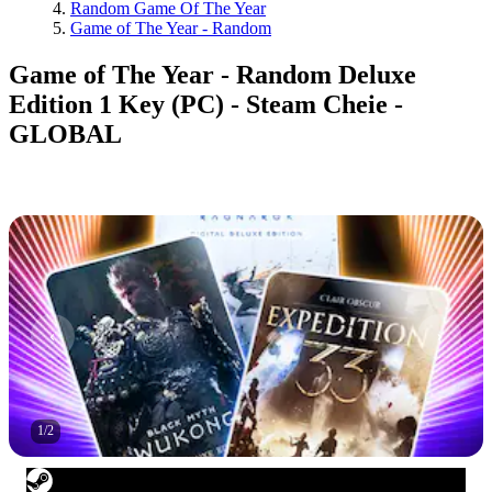
Random Game Of The Year
Game of The Year - Random
Game of The Year - Random Deluxe
Edition 1 Key (PC) - Steam Cheie -
GLOBAL
1
/
2