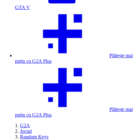
GTA V
Plătește mai
puțin cu G2A Plus
Plătește mai
puțin cu G2A Plus
G2A
Jocuri
Random Keys