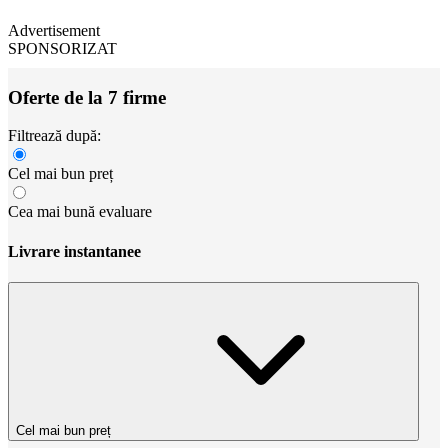
Advertisement
SPONSORIZAT
Oferte de la 7 firme
Filtrează după:
Cel mai bun preț
Cea mai bună evaluare
Livrare instantanee
Cel mai bun preț