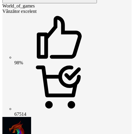
World_of_games
Vânzător excelent
98%
67514