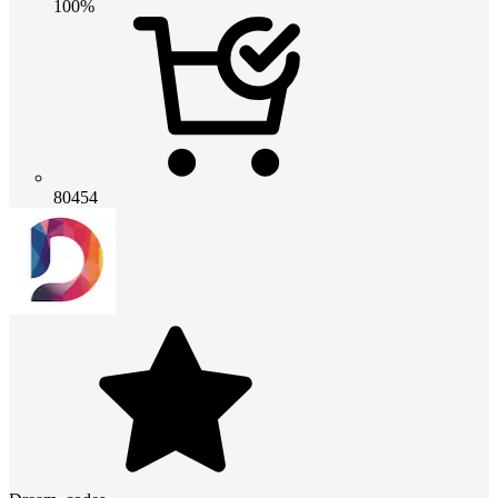
100%
80454