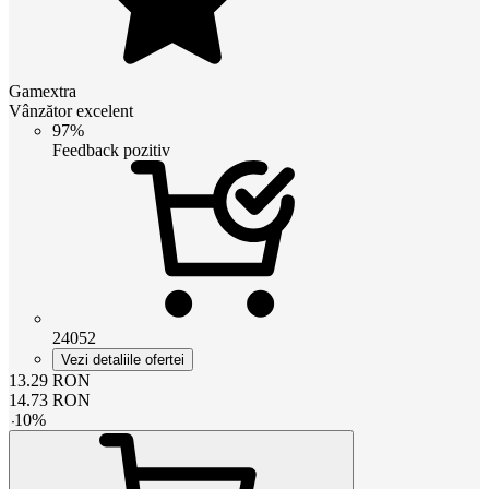
Gamextra
Vânzător excelent
97%
Feedback pozitiv
24052
Vezi detaliile ofertei
13.29
RON
14.73
RON
-
10
%