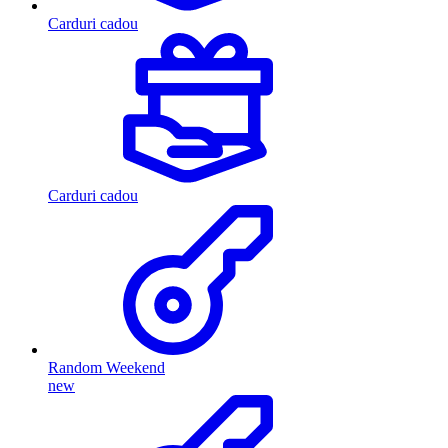
Carduri cadou
Carduri cadou
Random Weekend
new