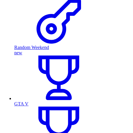
Random Weekend
new
GTA V