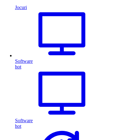
Jocuri
Software
hot
Software
hot