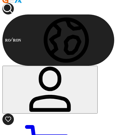
RO
RON