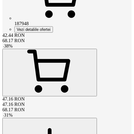
187948
Vezi detaliile ofertei
42.44
RON
68.17
RON
-
38
%
47.16
RON
47.16
RON
68.17
RON
-
31
%