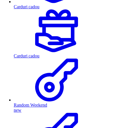
Carduri cadou
Carduri cadou
Random Weekend
new