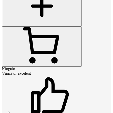
Kinguin
Vânzător excelent