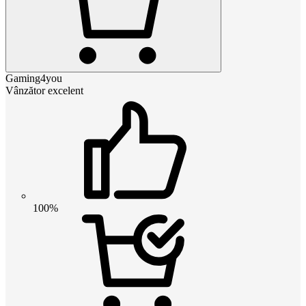
Gaming4you
Vânzător excelent
100%