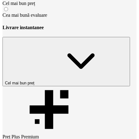
Cel mai bun preț
Cea mai bună evaluare
Livrare instantanee
Cel mai bun preț
Preț
Plus Premium