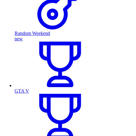
Random Weekend
new
GTA V