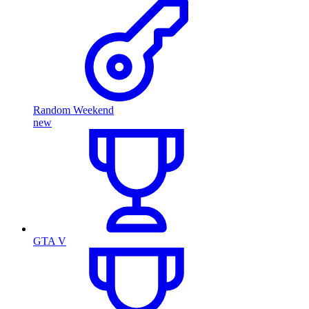
Random Weekend
new
GTA V