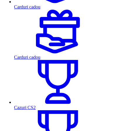
Carduri cadou
Carduri cadou
Cazuri CS2