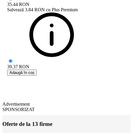
35.44
RON
Salvează
3.84 RON
cu
Plus Premium
39.37
RON
Adaugă în coș
Advertisement
SPONSORIZAT
Oferte de la 13 firme