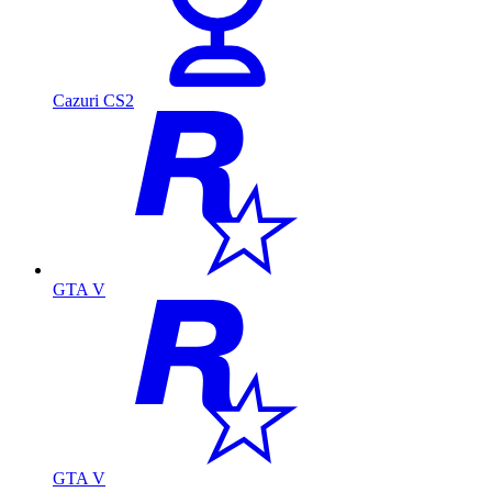
Cazuri CS2
GTA V
GTA V