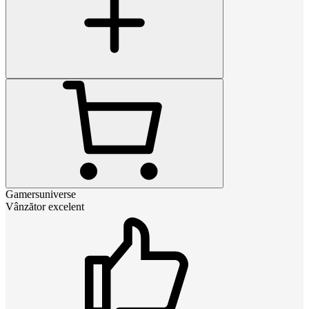
Gamersuniverse
Vânzător excelent