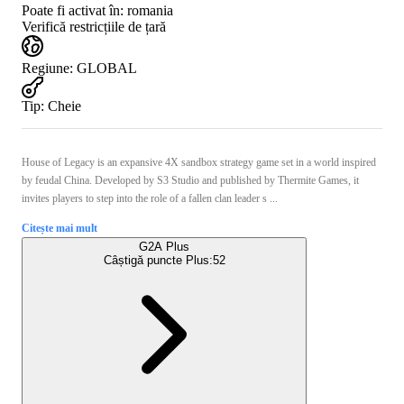
Poate fi activat în:
romania
Verifică restricțiile de țară
Regiune
:
GLOBAL
Tip
:
Cheie
House of Legacy is an expansive 4X sandbox strategy game set in a world inspired
by feudal China. Developed by S3 Studio and published by Thermite Games, it
invites players to step into the role of a fallen clan leader s ...
Citește mai mult
G2A Plus
Câștigă puncte Plus:
52