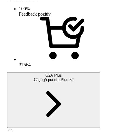
100
%
Feedback pozitiv
37564
G2A Plus
Câștigă puncte Plus:
52