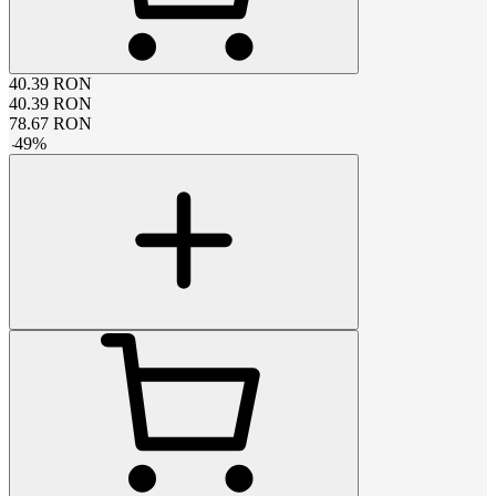
40.39
RON
40.39
RON
78.67
RON
-
49
%