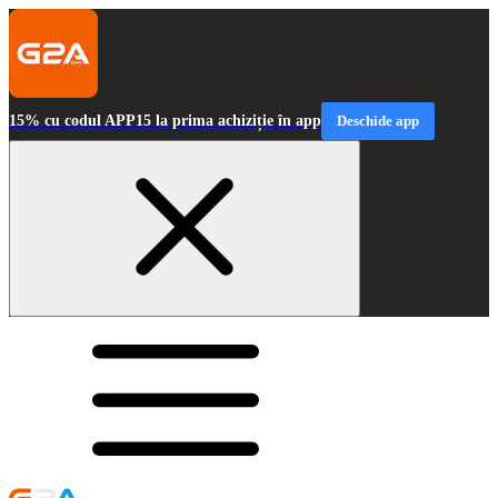
15% cu codul APP15 la prima achiziție în app
Deschide app