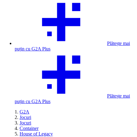
Plătește mai
puțin cu G2A Plus
Plătește mai
puțin cu G2A Plus
G2A
Jocuri
Jocuri
Container
House of Legacy