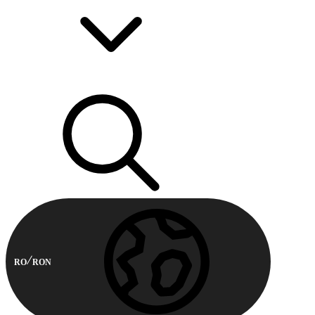
RO
RON