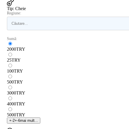
Tip
:
Cheie
Regiune:
Sumă:
2000
TRY
25
TRY
100
TRY
500
TRY
3000
TRY
4000
TRY
5000
TRY
+
-2
+
-6
mai mult...