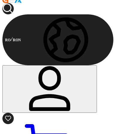
RO
RON