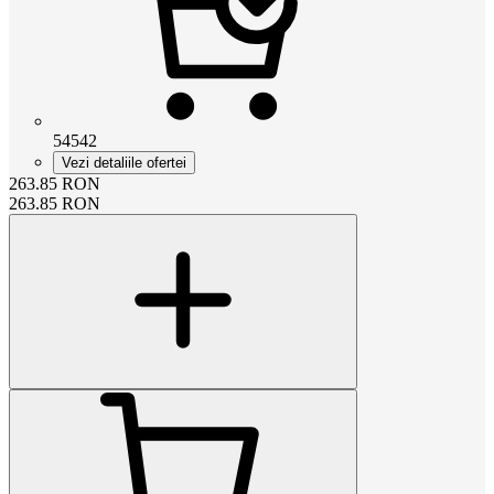
54542
Vezi detaliile ofertei
263.85
RON
263.85
RON