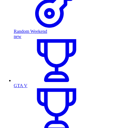
Random Weekend
new
GTA V