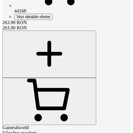
44168
Vezi detaliile ofertei
263.90
RON
263.90
RON
Games4world
Vânzător excelent