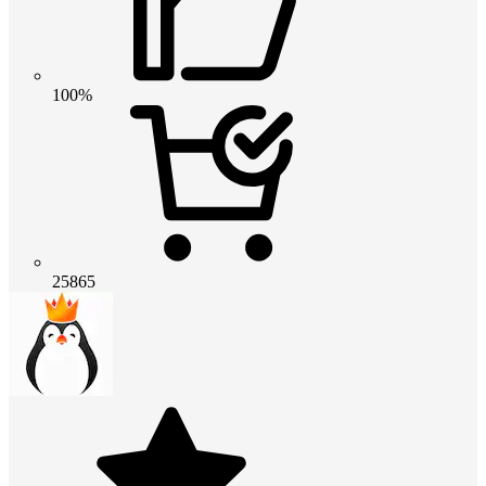
100%
25865