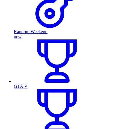
Random Weekend
new
GTA V