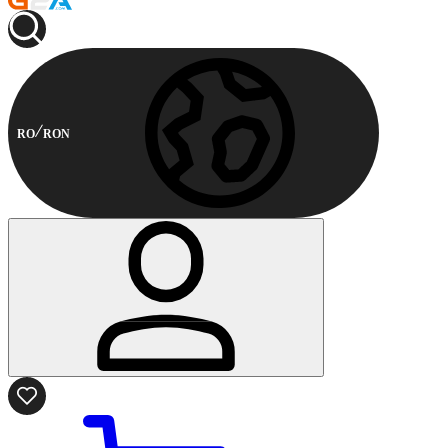
RO
RON