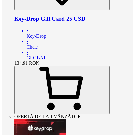
Key-Drop Gift Card 25 USD
•
Key-Drop
•
Cheie
•
GLOBAL
134.91
RON
OFERTĂ DE LA 1 VÂNZĂTOR