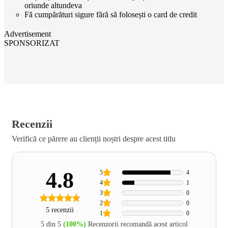
oriunde altundeva
Fă cumpărături sigure fără să folosești o card de credit
Advertisement
SPONSORIZAT
Recenzii
Verifică ce părere au clienții noștri despre acest titlu
4.8
5
4
4
1
3
0
2
0
5 recenzii
1
0
5 din 5
(100%)
Recenzorii recomandă acest articol