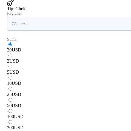
Tip
:
Cheie
Regiune:
Sumă:
20
USD
2
USD
5
USD
10
USD
25
USD
50
USD
100
USD
200
USD