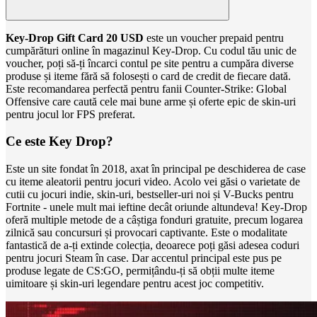
Key-Drop Gift Card 20 USD
este un voucher prepaid pentru
cumpărături online în magazinul Key-Drop. Cu codul tău unic de
voucher, poți să-ți încarci contul pe site pentru a cumpăra diverse
produse și iteme fără să folosești o card de credit de fiecare dată.
Este recomandarea perfectă pentru fanii Counter-Strike: Global
Offensive care caută cele mai bune arme și oferte epic de skin-uri
pentru jocul lor FPS preferat.
Ce este Key Drop?
Este un site fondat în 2018, axat în principal pe deschiderea de case
cu iteme aleatorii pentru jocuri video. Acolo vei găsi o varietate de
cutii cu jocuri indie, skin-uri, bestseller-uri noi și V-Bucks pentru
Fortnite - unele mult mai ieftine decât oriunde altundeva! Key-Drop
oferă multiple metode de a câștiga fonduri gratuite, precum logarea
zilnică sau concursuri și provocari captivante. Este o modalitate
fantastică de a-ți extinde colecția, deoarece poți găsi adesea coduri
pentru jocuri Steam în case. Dar accentul principal este pus pe
produse legate de CS:GO, permițându-ți să obții multe iteme
uimitoare și skin-uri legendare pentru acest joc competitiv.