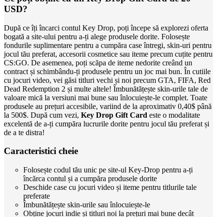
USD?
După ce îți încarci contul Key Drop, poți începe să explorezi oferta
bogată a site-ului pentru a-ți alege produsele dorite. Folosește
fondurile suplimentare pentru a cumpăra case întregi, skin-uri pentru
jocul tău preferat, accesorii cosmetice sau iteme precum cuțite pentru
CS:GO. De asemenea, poți scăpa de iteme nedorite creând un
contract și schimbându-ți produsele pentru un joc mai bun. În cutiile
cu jocuri video, vei găsi titluri vechi și noi precum GTA, FIFA, Red
Dead Redemption 2 și multe altele! Îmbunătățește skin-urile tale de
valoare mică la versiuni mai bune sau înlocuiește-le complet. Toate
produsele au prețuri accesibile, variind de la aproximativ 0,40$ până
la 500$. După cum vezi,
Key Drop Gift Card
este o modalitate
excelentă de a-ți cumpăra lucrurile dorite pentru jocul tău preferat și
de a te distra!
Caracteristici cheie
Folosește codul tău unic pe site-ul Key-Drop pentru a-ți
încărca contul și a cumpăra produsele dorite
Deschide case cu jocuri video și iteme pentru titlurile tale
preferate
Îmbunătățește skin-urile sau înlocuiește-le
Obține jocuri indie și titluri noi la prețuri mai bune decât