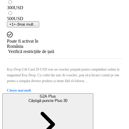
300
USD
500
USD
+
1
+
-3
mai mult...
Poate fi activat în
România
Verifică restricțiile de țară
Key-Drop Gift Card 20 USD este un voucher prepaid pentru cumpărături online în
magazinul Key-Drop. Cu codul tău unic de voucher, poți să-ți încarci contul pe site
pentru a cumpăra diverse produse și iteme fără să foloseș ...
Citește mai mult
G2A Plus
Câștigă puncte Plus:
30