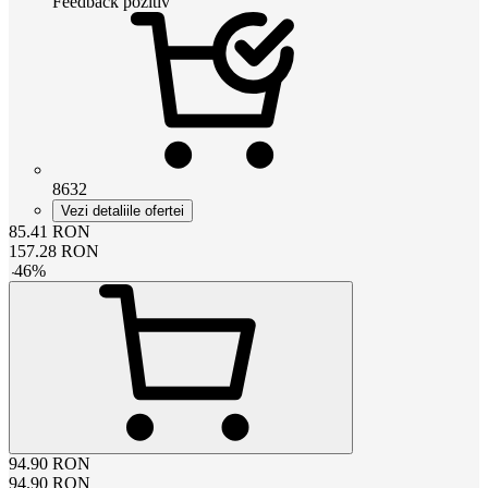
Feedback pozitiv
8632
Vezi detaliile ofertei
85.41
RON
157.28
RON
-
46
%
94.90
RON
94.90
RON