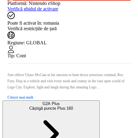
Platformă
:
Nintendo eShop
Verifică ghidul de activare
Poate fi activat în:
romania
Verifică restricțiile de țară
Regiune
:
GLOBAL
Tip
:
Cont
Join officer Chase McCain in his mission to hunt down notorious criminal, Rex
Fury. Hop in a vehicle and visit every nook and cranny in the vast open world of
Lego City. Explore, fight and laugh during this amazing Lego ...
Citește mai mult
G2A Plus
Câștigă puncte Plus:
160