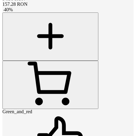
157.28
RON
-
40
%
Green_and_red