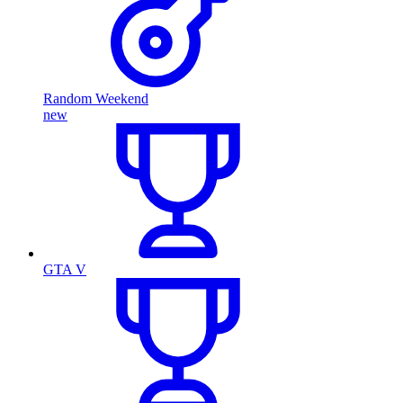
Random Weekend
new
GTA V