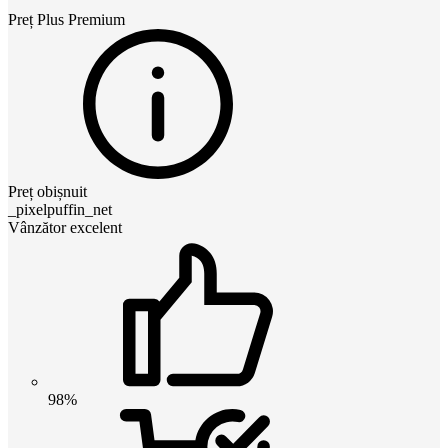
Preț
Plus Premium
Preț obișnuit
_pixelpuffin_net
Vânzător excelent
98%