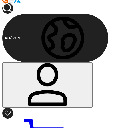
RO
RON