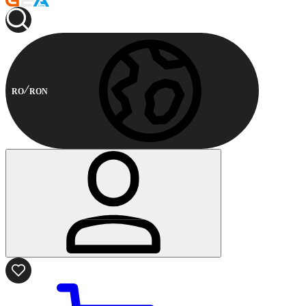
RO
RON