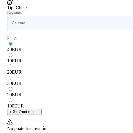
Tip
:
Cheie
Regiune:
Sumă:
40
EUR
10
EUR
20
EUR
30
EUR
50
EUR
100
EUR
+
-3
+
-7
mai mult...
Nu poate fi activat în