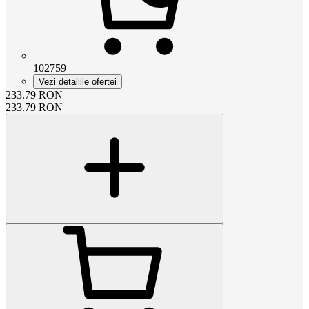
102759
Vezi detaliile ofertei
233.79
RON
233.79
RON