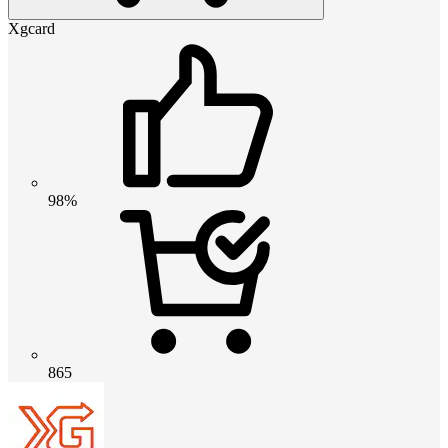
Xgcard
98%
865