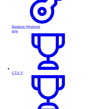
Random Weekend
new
GTA V