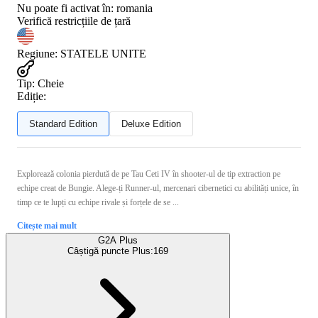
Nu poate fi activat în:
romania
Verifică restricțiile de țară
Regiune
:
STATELE UNITE
Tip
:
Cheie
Ediție:
Standard Edition
Deluxe Edition
Explorează colonia pierdută de pe Tau Ceti IV în shooter-ul de tip extraction pe
echipe creat de Bungie. Alege-ți Runner-ul, mercenari cibernetici cu abilități unice, în
timp ce te lupți cu echipe rivale și forțele de se ...
Citește mai mult
G2A Plus
Câștigă puncte Plus:
169