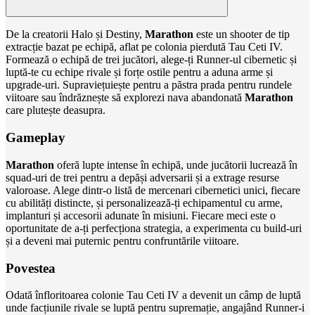
De la creatorii Halo și Destiny,
Marathon
este un shooter de tip
extracție bazat pe echipă, aflat pe colonia pierdută Tau Ceti IV.
Formează o echipă de trei jucători, alege-ți Runner-ul cibernetic și
luptă-te cu echipe rivale și forțe ostile pentru a aduna arme și
upgrade-uri. Supraviețuiește pentru a păstra prada pentru rundele
viitoare sau îndrăznește să explorezi nava abandonată
Marathon
care plutește deasupra.
Gameplay
Marathon
oferă lupte intense în echipă, unde jucătorii lucrează în
squad-uri de trei pentru a depăși adversarii și a extrage resurse
valoroase. Alege dintr-o listă de mercenari cibernetici unici, fiecare
cu abilități distincte, și personalizează-ți echipamentul cu arme,
implanturi și accesorii adunate în misiuni. Fiecare meci este o
oportunitate de a-ți perfecționa strategia, a experimenta cu build-uri
și a deveni mai puternic pentru confruntările viitoare.
Povestea
Odată înfloritoarea colonie Tau Ceti IV a devenit un câmp de luptă
unde facțiunile rivale se luptă pentru supremație, angajând Runner-i