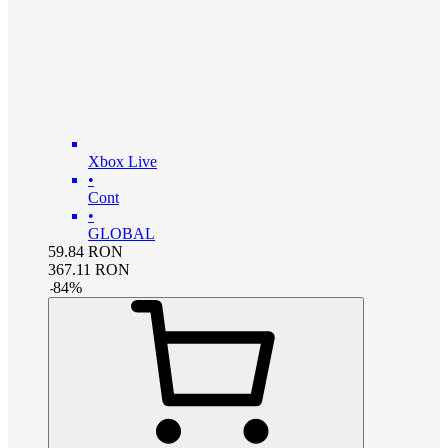
Xbox Live
•
Cont
•
GLOBAL
59.84
RON
367.11
RON
-
84
%