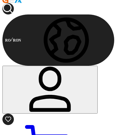
RO
RON