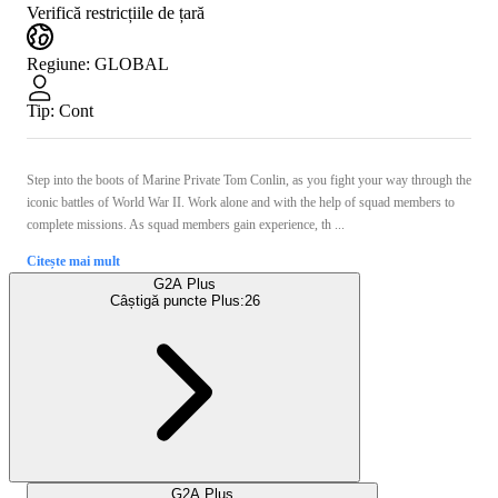
Verifică restricțiile de țară
Regiune
:
GLOBAL
Tip
:
Cont
Step into the boots of Marine Private Tom Conlin, as you fight your way through the
iconic battles of World War II. Work alone and with the help of squad members to
complete missions. As squad members gain experience, th ...
Citește mai mult
G2A Plus
Câștigă puncte Plus:
26
G2A Plus