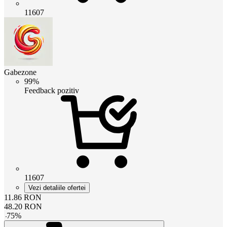
11607
Gabezone
99%
Feedback pozitiv
11607
Vezi detaliile ofertei
11.86
RON
48.20
RON
-
75
%