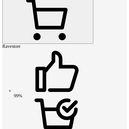
Ravestore
99%