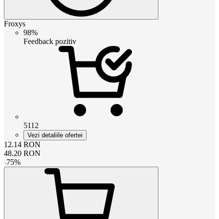
Froxys
98%
Feedback pozitiv
5112
Vezi detaliile ofertei
12.14
RON
48.20
RON
-
75
%