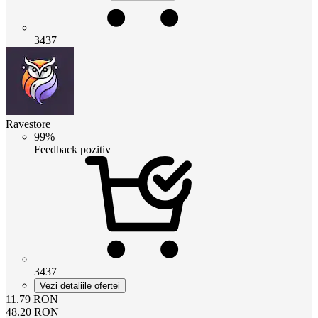
3437
Ravestore
99%
Feedback pozitiv
3437
Vezi detaliile ofertei
11.79
RON
48.20
RON