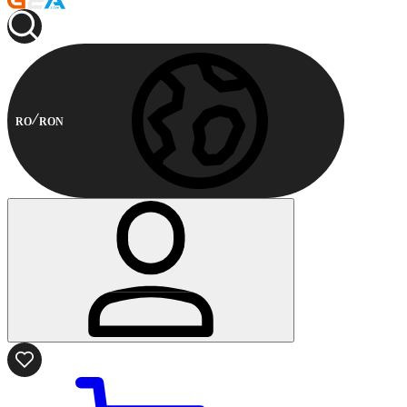
RO
RON