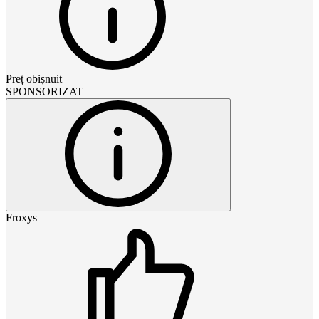
Preț obișnuit
SPONSORIZAT
Froxys