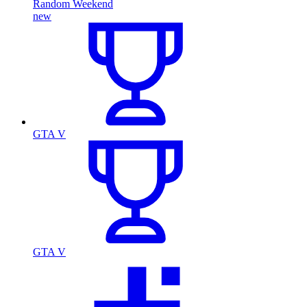
Random Weekend
new
GTA V
GTA V