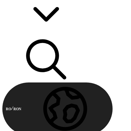
RO
RON