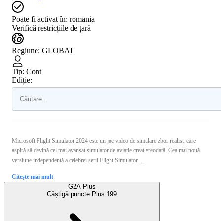
Poate fi activat în:
romania
Verifică restricțiile de țară
Regiune
:
GLOBAL
Tip
:
Cont
Ediție:
Microsoft Flight Simulator 2024 este un joc video de simulare zbor realist, care
aspiră să devină cel mai avansat simulator de aviație creat vreodată. Cea mai nouă
versiune independentă a celebrei serii Flight Simulator ...
Citește mai mult
G2A Plus
Câștigă puncte Plus:
199