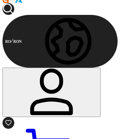
RO
RON