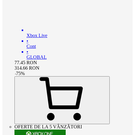
Xbox Live
•
Cont
•
GLOBAL
77.45
RON
314.66
RON
-
75
%
OFERTE DE LA 5 VÂNZĂTORI