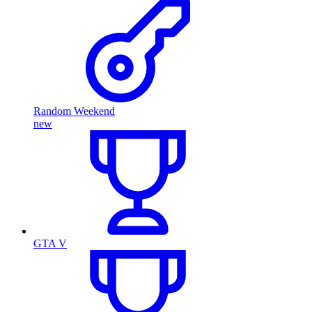
Random Weekend
new
GTA V