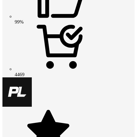
99%
4469