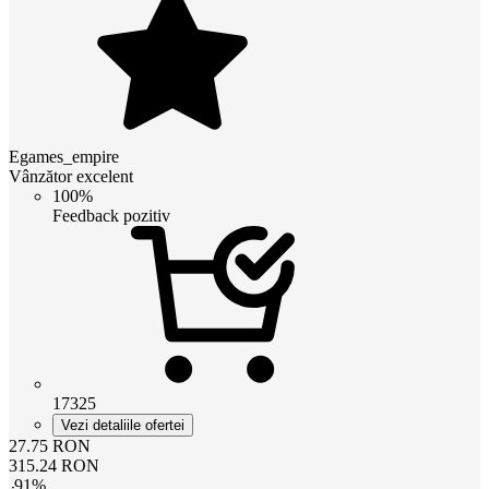
Egames_empire
Vânzător excelent
100%
Feedback pozitiv
17325
Vezi detaliile ofertei
27.75
RON
315.24
RON
-
91
%