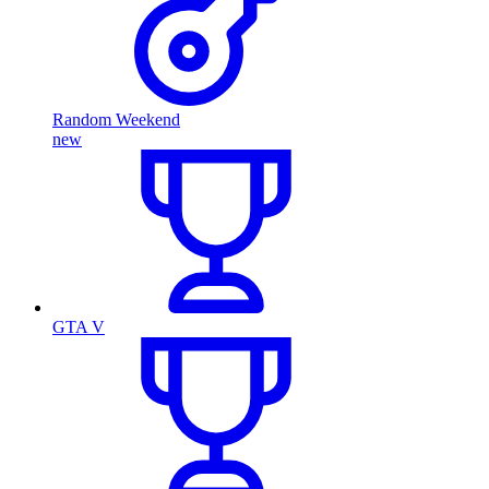
Random Weekend
new
GTA V