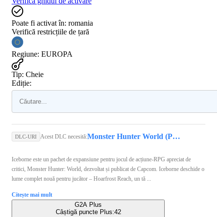
Verifică ghidul de activare
Poate fi activat în:
romania
Verifică restricțiile de țară
Regiune
:
EUROPA
Tip
:
Cheie
Ediție:
Monster Hunter World (PC) - Steam Key - GLOBAL
Acest DLC necesită:
DLC-URI
Iceborne este un pachet de expansiune pentru jocul de acțiune-RPG apreciat de
critici, Monster Hunter: World, dezvoltat și publicat de Capcom. Iceborne deschide o
lume complet nouă pentru jucător – Hoarfrost Reach, un tă ...
Citește mai mult
G2A Plus
Câștigă puncte Plus:
42