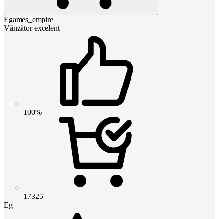
Egames_empire
Vânzător excelent
100%
17325
Eg