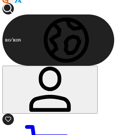
RO
RON