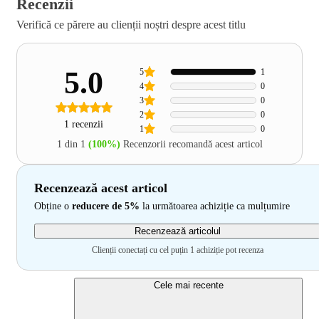
Recenzii
Verifică ce părere au clienții noștri despre acest titlu
5.0
5
1
4
0
3
0
2
0
1 recenzii
1
0
1 din 1
(100%)
Recenzorii recomandă acest articol
Recenzează acest articol
Obține o
reducere de 5%
la următoarea achiziție ca mulțumire
Recenzează articolul
Clienții conectați cu cel puțin 1 achiziție pot recenza
Cele mai recente