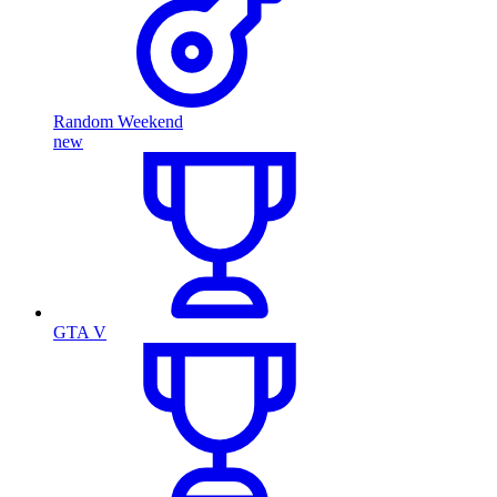
Random Weekend
new
GTA V