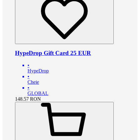
HypeDrop Gift Card 25 EUR
•
HypeDrop
•
Cheie
•
GLOBAL
148.57
RON