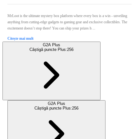
MrLoot is the ultimate mystery box platform where every box is a win - unveiling
anything from cutting-edge gadgets to gaming gear and exclusive collectibles. The
excitement doesn’t stop there! You can ship your prizes h ...
Citește mai mult
G2A Plus
Câștigă puncte Plus:
256
G2A Plus
Câștigă puncte Plus:
256