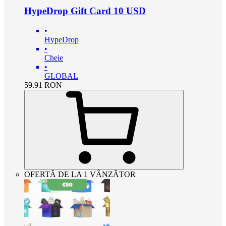
HypeDrop Gift Card 10 USD
•
HypeDrop
•
Cheie
•
GLOBAL
59.91
RON
OFERTĂ DE LA 1 VÂNZĂTOR