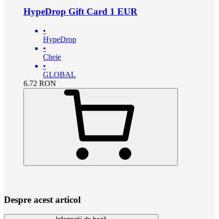
HypeDrop Gift Card 1 EUR
•
HypeDrop
•
Cheie
•
GLOBAL
6.72
RON
Despre acest articol