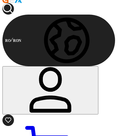
RO
RON