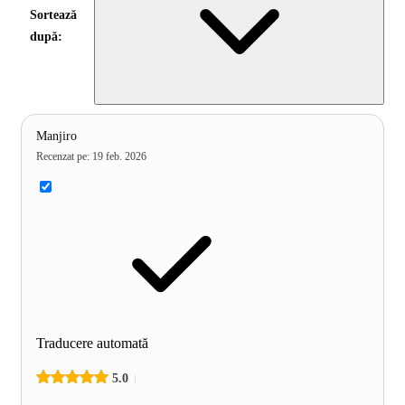
Sortează
după:
Manjiro
Recenzat pe
:
19 feb. 2026
Traducere automată
5.0