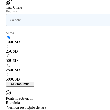
Tip
:
Cheie
Regiune:
Sumă:
100
USD
25
USD
50
USD
250
USD
500
USD
+
-4
+
-8
mai mult...
Poate fi activat în
România
Verifică restricțiile de țară