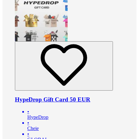
HypeDrop Gift Card 50 EUR
•
HypeDrop
•
Cheie
•