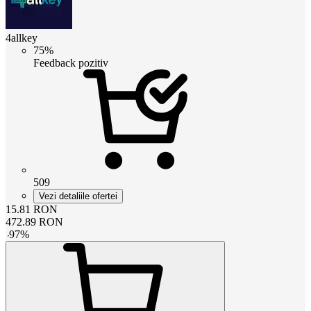
4allkey
75%
Feedback pozitiv
509
Vezi detaliile ofertei
15.81
RON
472.89
RON
-
97
%