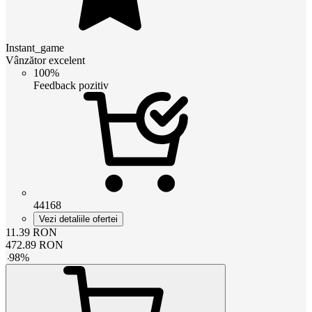
Instant_game
Vânzător excelent
100%
Feedback pozitiv
44168
Vezi detaliile ofertei
11.39
RON
472.89
RON
-
98
%