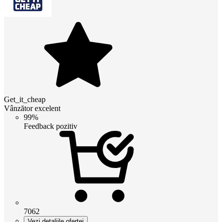
Get_it_cheap
Vânzător excelent
99%
Feedback pozitiv
7062
Vezi detaliile ofertei