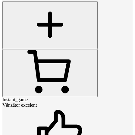
Instant_game
Vânzător excelent