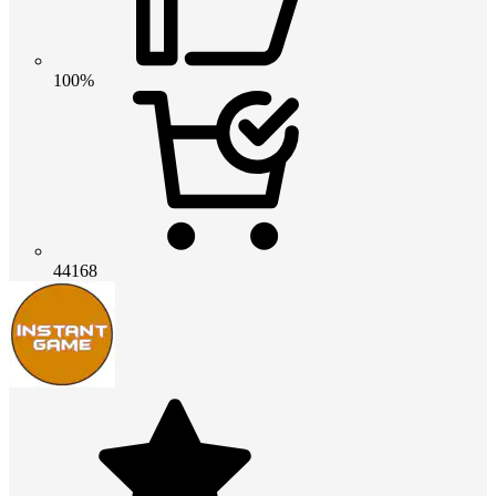
100%
44168