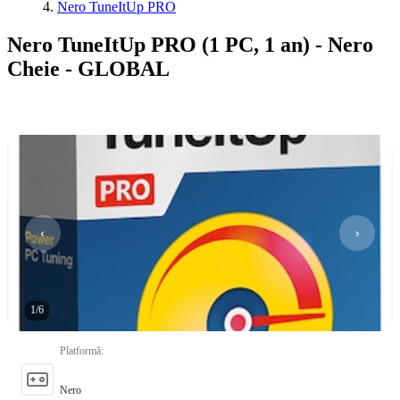
Nero TuneItUp PRO
Nero TuneItUp PRO (1 PC, 1 an) - Nero
Cheie - GLOBAL
1
/
6
Platformă
:
Nero