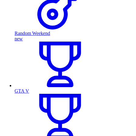
Random Weekend
new
GTA V