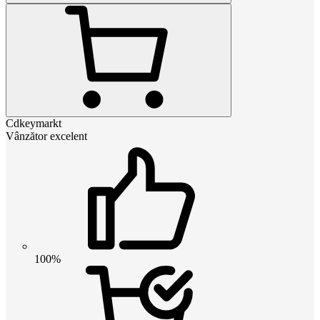
Cdkeymarkt
Vânzător excelent
100%