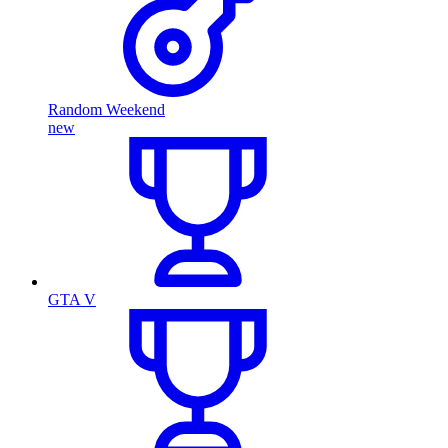
Random Weekend
new
GTA V