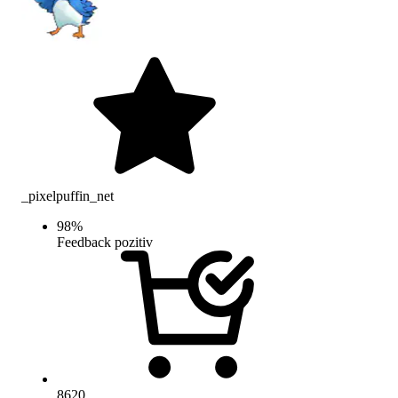
_pixelpuffin_net
98
%
Feedback pozitiv
8620