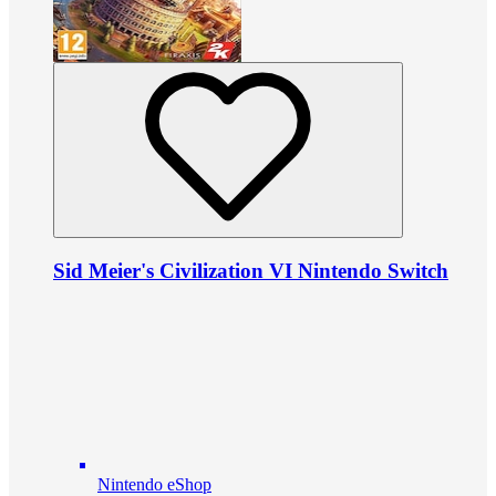
Sid Meier's Civilization VI Nintendo Switch
Nintendo eShop