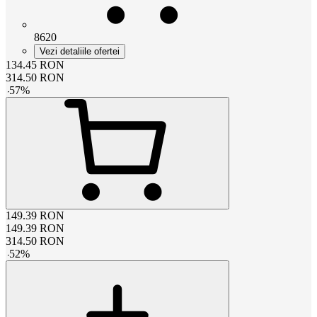
8620
Vezi detaliile ofertei
134.45
RON
314.50
RON
-
57
%
149.39
RON
149.39
RON
314.50
RON
-
52
%