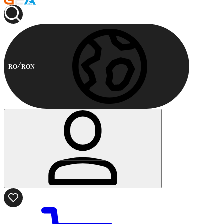
RO
RON