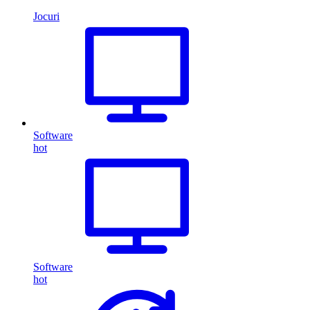
Jocuri
Software
hot
Software
hot