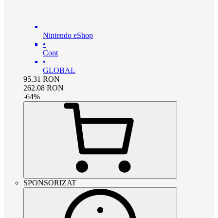
Nintendo eShop
•
Cont
•
GLOBAL
95.31
RON
262.08
RON
-
64
%
SPONSORIZAT