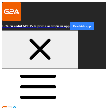
15% cu codul APP15 la prima achiziție în app
Deschide app