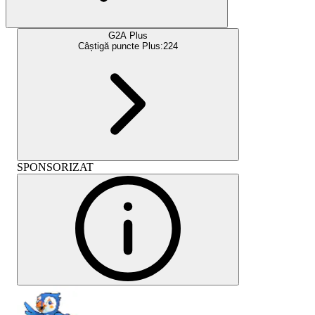
G2A Plus
Câștigă puncte Plus:
224
SPONSORIZAT