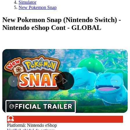
Simulator
New Pokemon Snap
New Pokemon Snap (Nintendo Switch) -
Nintendo eShop Cont - GLOBAL
1
/
6
Platformă
:
Nintendo eShop