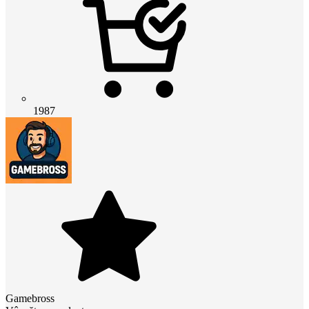
1987
Gamebross