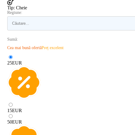
Tip
:
Cheie
Regiune:
Sumă:
Cea mai bună ofertă
Preț excelent
25
EUR
15
EUR
50
EUR