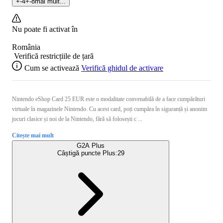
+
-4
+
-8
mai mult...
Nu poate fi activat în
România
Verifică restricțiile de țară
Cum se activează
Verifică ghidul de activare
Nintendo eShop Card 25 EUR este o modalitate convenabilă de a face cumpărături
virtuale în magazinele Nintendo. Cu acest card, poți cumpăra în siguranță și anonim
jocuri clasice și noi de la Nintendo, fără să folosești c ...
Citește mai mult
G2A Plus
Câștigă puncte Plus:
29