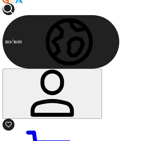
RO
RON