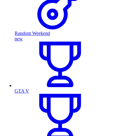
Random Weekend
new
GTA V