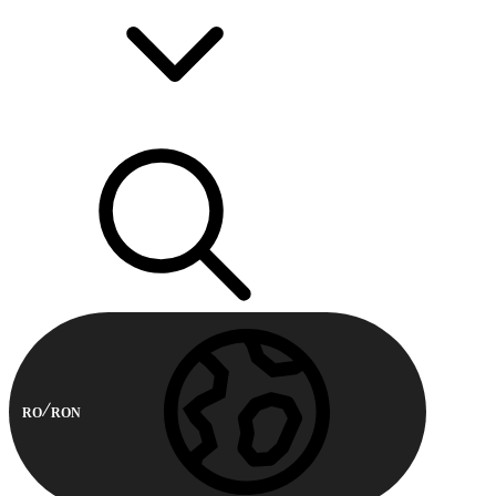
RO
RON