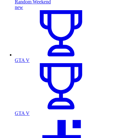
Random Weekend
new
GTA V
GTA V