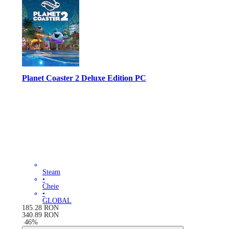
Planet Coaster 2 Deluxe Edition PC
Steam
•
Cheie
•
GLOBAL
185.28
RON
340.89
RON
-
46
%