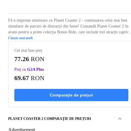
Loading...
Loading...
Loading...
Loading...
Loading
Fă o impresie uimitoare cu Planet Coaster 2 - continuarea celui mai bun
simulator de parcuri de distracții din lume! Comandă Planet Coaster 2 în
avans pentru a primi colecția Bonus Ride, care include trei atracții captiv..
Citește mai mult
Cel mai bun preț
77.26
RON
Preț cu
G2A Plus
69.67
RON
Comparaţie de prețuri
PLANET COASTER 2 COMPARAŢIE DE PREȚURI
Advertisement