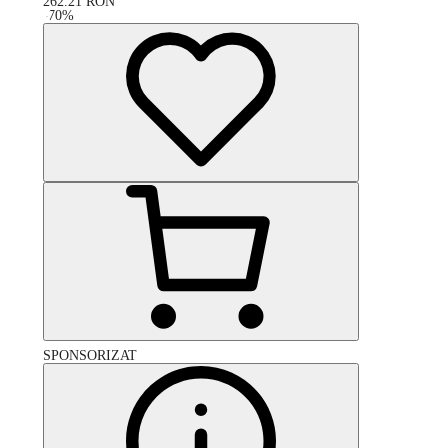
262.21
RON
-
70
%
SPONSORIZAT