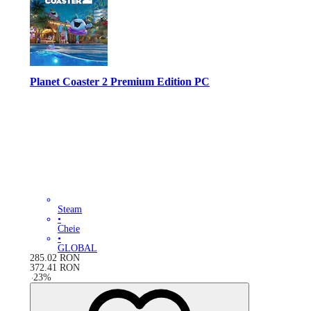
Planet Coaster 2 Premium Edition PC
Steam
•
Cheie
•
GLOBAL
285.02
RON
372.41
RON
-
23
%