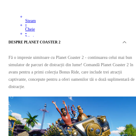
Steam
•
Cheie
•
Rând
143.91
RON
DESPRE PLANET COASTER 2
262.21
RON
-
45
%
Fă o impresie uimitoare cu Planet Coaster 2 - continuarea celui mai bun
simulator de parcuri de distracții din lume! Comandă Planet Coaster 2 în
avans pentru a primi colecția Bonus Ride, care include trei atracții
captivante, concepute pentru a oferi oamenilor tăi o doză suplimentară de
distracție.