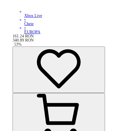
Xbox Live
•
Cheie
•
EUROPA
161.24
RON
340.89
RON
-
53
%