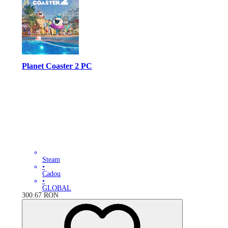
Planet Coaster 2 PC
Steam
•
Cadou
•
GLOBAL
300.67
RON