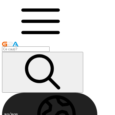
RO
RON