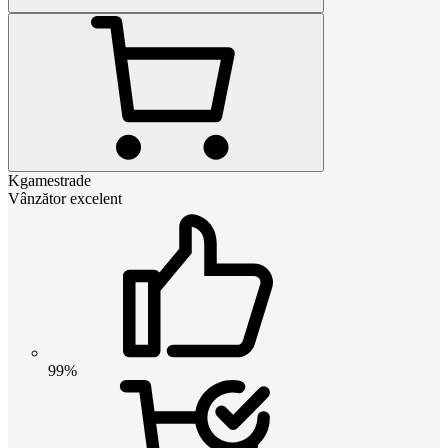
Kgamestrade
Vânzător excelent
99%