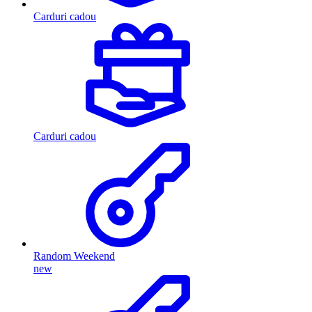
Carduri cadou
Carduri cadou
Random Weekend
new