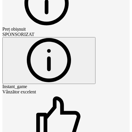
Preț obișnuit
SPONSORIZAT
Instant_game
Vânzător excelent