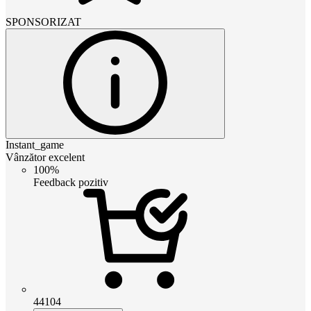
SPONSORIZAT
Instant_game
Vânzător excelent
100%
Feedback pozitiv
44104