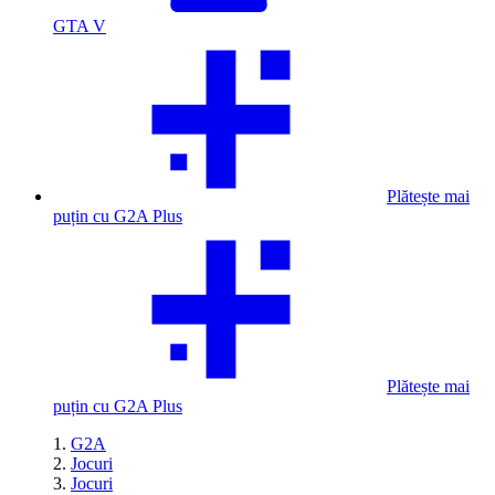
GTA V
Plătește mai
puțin cu G2A Plus
Plătește mai
puțin cu G2A Plus
G2A
Jocuri
Jocuri