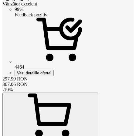
Vânzător excelent
99%
Feedback pozitiv
4464
Vezi detaliile ofertei
297.99
RON
367.06
RON
-
19
%