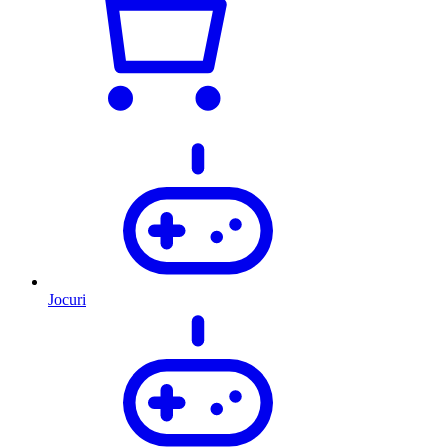
Jocuri