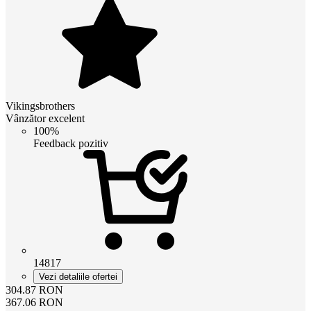
Vikingsbrothers
Vânzător excelent
100%
Feedback pozitiv
14817
Vezi detaliile ofertei
304.87
RON
367.06
RON