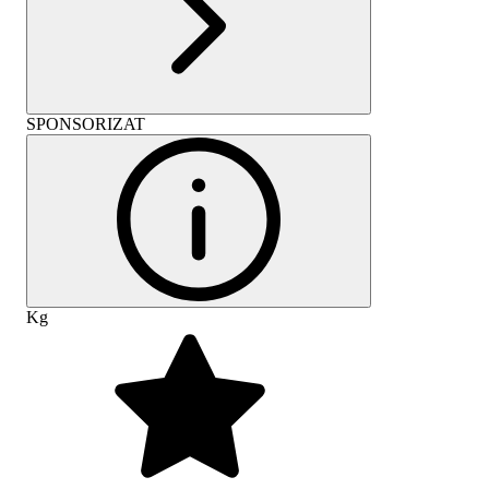
SPONSORIZAT
Kg