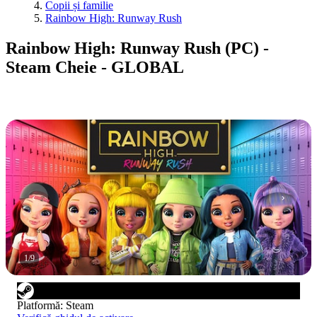
Copii și familie
Rainbow High: Runway Rush
Rainbow High: Runway Rush (PC) -
Steam Cheie - GLOBAL
1
/
9
Platformă
:
Steam