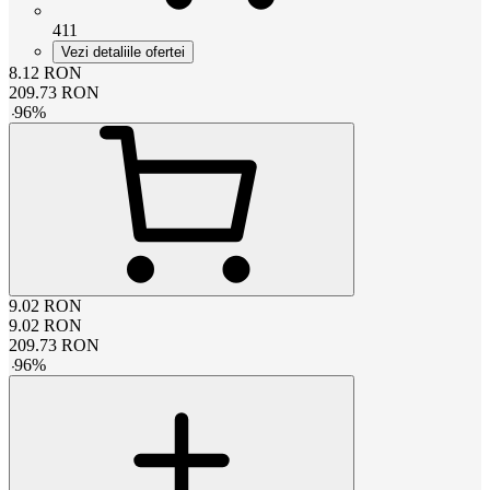
411
Vezi detaliile ofertei
8.12
RON
209.73
RON
-
96
%
9.02
RON
9.02
RON
209.73
RON
-
96
%