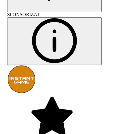
SPONSORIZAT