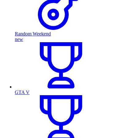
Random Weekend
new
GTA V