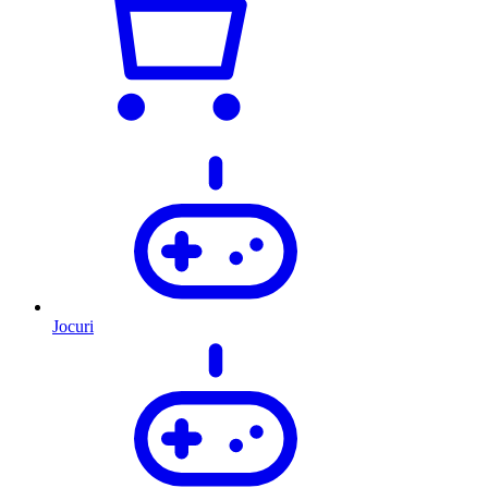
Jocuri