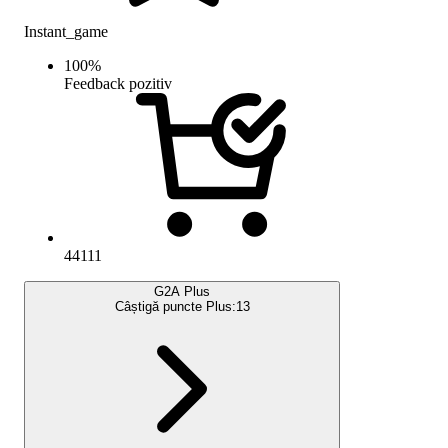
Instant_game
100
%
Feedback pozitiv
44111
G2A Plus
Câștigă puncte Plus:
13