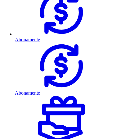
Abonamente
Abonamente