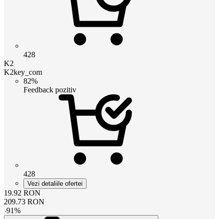
428
K2
K2key_com
82%
Feedback pozitiv
428
Vezi detaliile ofertei
19.92
RON
209.73
RON
-
91
%