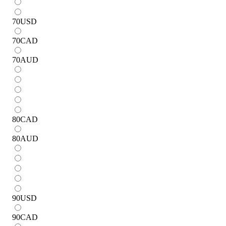
70
USD
70
CAD
70
AUD
80
CAD
80
AUD
90
USD
90
CAD