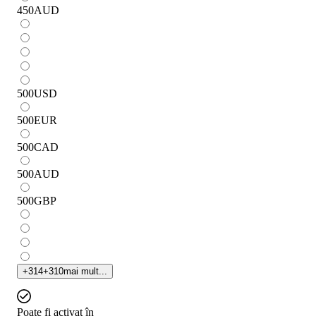
450
AUD
500
USD
500
EUR
500
CAD
500
AUD
500
GBP
+
314
+
310
mai mult...
Poate fi activat în