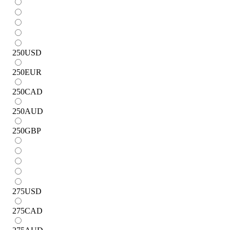
250
USD
250
EUR
250
CAD
250
AUD
250
GBP
275
USD
275
CAD