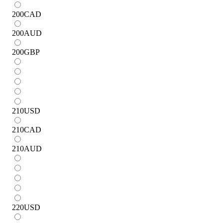
200
CAD
200
AUD
200
GBP
210
USD
210
CAD
210
AUD
220
USD