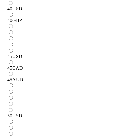
40
USD
40
GBP
45
USD
45
CAD
45
AUD
50
USD