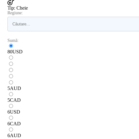
Tip
:
Cheie
Regiune:
Sumă:
80
USD
5
AUD
5
CAD
6
USD
6
CAD
6
AUD