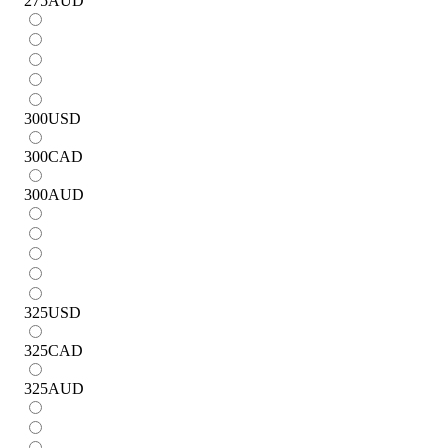
275
AUD
300
USD
300
CAD
300
AUD
325
USD
325
CAD
325
AUD