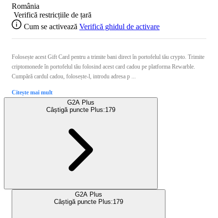
România
Verifică restricțiile de țară
Cum se activează
Verifică ghidul de activare
Folosește acest Gift Card pentru a trimite bani direct în portofelul tău crypto. Trimite
criptomonede în portofelul tău folosind acest card cadou pe platforma Rewarble.
Cumpără cardul cadou, folosește-l, introdu adresa p ...
Citește mai mult
G2A Plus
Câștigă puncte Plus:
179
G2A Plus
Câștigă puncte Plus:
179