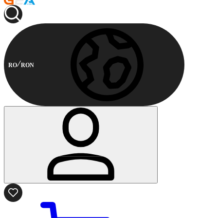
RO
RON