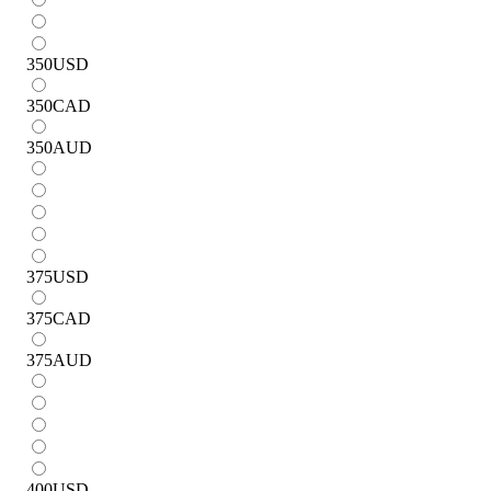
350
USD
350
CAD
350
AUD
375
USD
375
CAD
375
AUD
400
USD