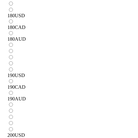
180
USD
180
CAD
180
AUD
190
USD
190
CAD
190
AUD
200
USD