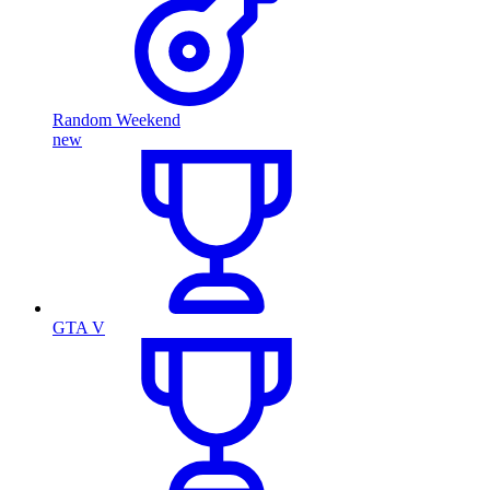
Random Weekend
new
GTA V