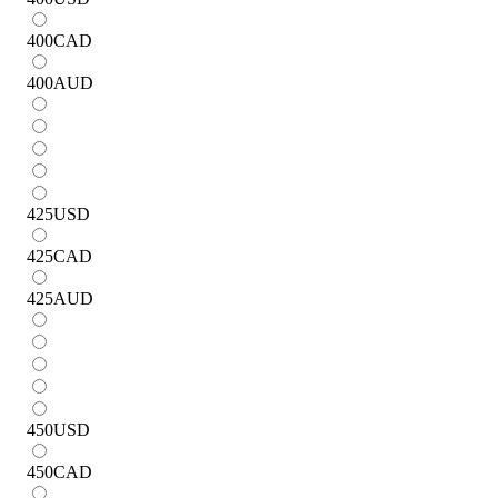
400
CAD
400
AUD
425
USD
425
CAD
425
AUD
450
USD
450
CAD