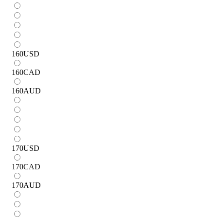
160
USD
160
CAD
160
AUD
170
USD
170
CAD
170
AUD