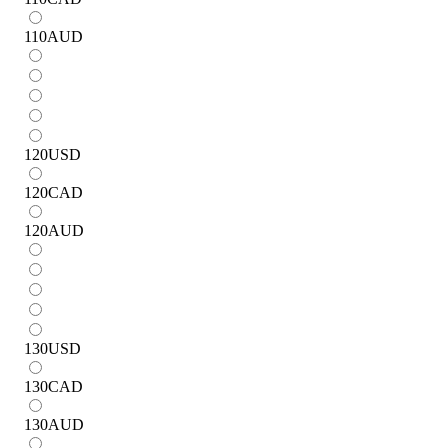
110
AUD
120
USD
120
CAD
120
AUD
130
USD
130
CAD
130
AUD