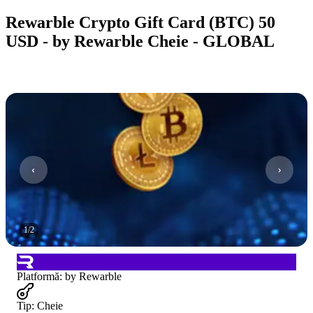
Rewarble Crypto Gift Card (BTC) 50
USD - by Rewarble Cheie - GLOBAL
1
/
2
Platformă
:
by Rewarble
Tip
:
Cheie