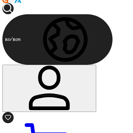
RO
RON