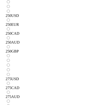
250
USD
250
EUR
250
CAD
250
AUD
250
GBP
275
USD
275
CAD
275
AUD