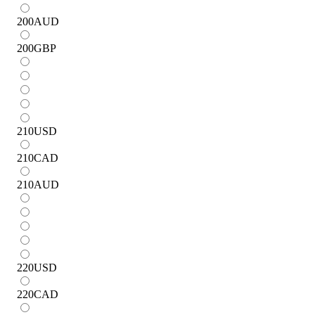
200
AUD
200
GBP
210
USD
210
CAD
210
AUD
220
USD
220
CAD