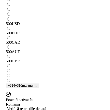
500
USD
500
EUR
500
CAD
500
AUD
500
GBP
+
314
+
310
mai mult...
Poate fi activat în
România
Verifică restricțiile de țară