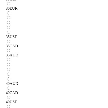
30
EUR
35
USD
35
CAD
35
AUD
40
AUD
40
CAD
40
USD