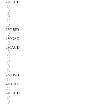
220
AUD
230
USD
230
CAD
230
AUD
240
USD
240
CAD
240
AUD