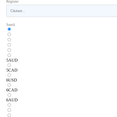
Regiune:
Sumă:
5
AUD
5
CAD
6
USD
6
CAD
6
AUD