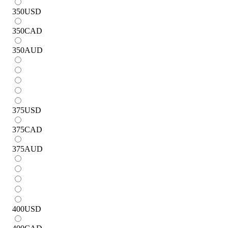
350
USD
350
CAD
350
AUD
375
USD
375
CAD
375
AUD
400
USD