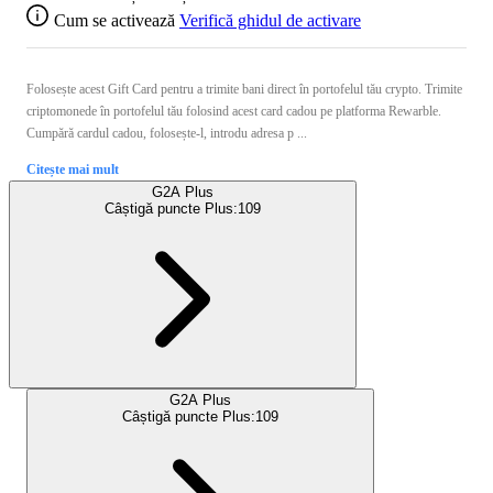
Cum se activează
Verifică ghidul de activare
Folosește acest Gift Card pentru a trimite bani direct în portofelul tău crypto. Trimite
criptomonede în portofelul tău folosind acest card cadou pe platforma Rewarble.
Cumpără cardul cadou, folosește-l, introdu adresa p ...
Citește mai mult
G2A Plus
Câștigă puncte Plus:
109
G2A Plus
Câștigă puncte Plus:
109