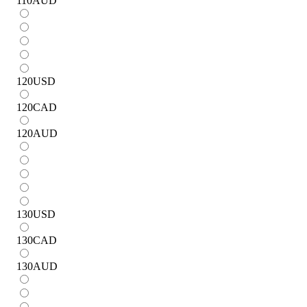
110
AUD
120
USD
120
CAD
120
AUD
130
USD
130
CAD
130
AUD