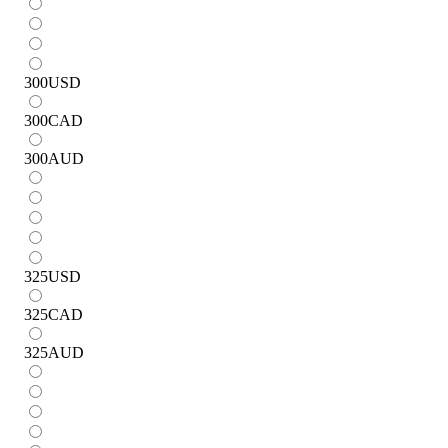
300
USD
300
CAD
300
AUD
325
USD
325
CAD
325
AUD