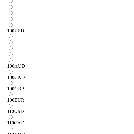
100
USD
100
AUD
100
CAD
100
GBP
100
EUR
110
USD
110
CAD