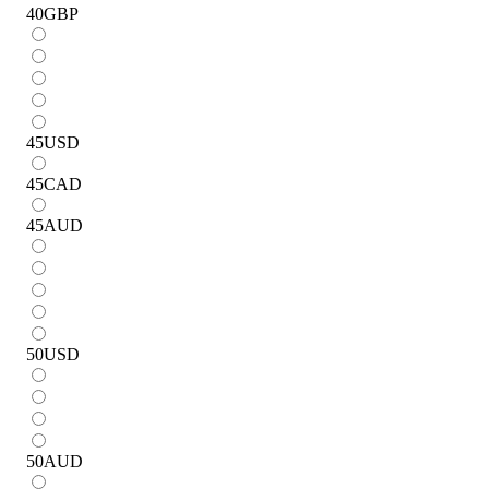
40
GBP
45
USD
45
CAD
45
AUD
50
USD
50
AUD