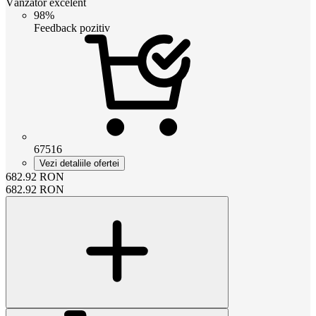
Vânzător excelent
98%
Feedback pozitiv
67516
Vezi detaliile ofertei
682.92
RON
682.92
RON