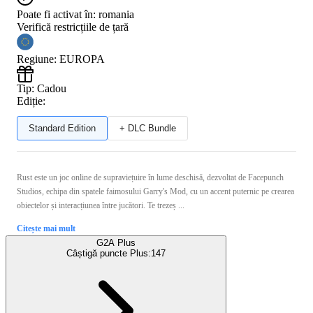
Poate fi activat în:
romania
Verifică restricțiile de țară
Regiune
:
EUROPA
Tip
:
Cadou
Ediție:
Standard Edition
+ DLC Bundle
Rust este un joc online de supraviețuire în lume deschisă, dezvoltat de Facepunch
Studios, echipa din spatele faimosului Garry's Mod, cu un accent puternic pe crearea
obiectelor și interacțiunea între jucători. Te trezeș ...
Citește mai mult
G2A Plus
Câștigă puncte Plus:
147