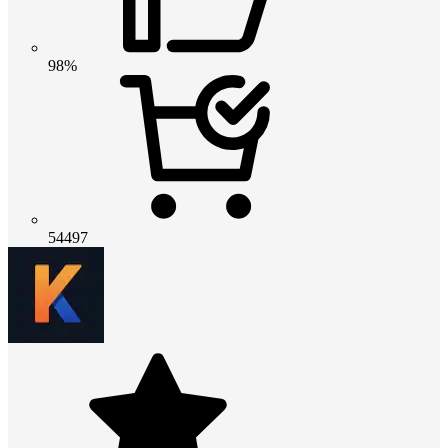
98%
54497