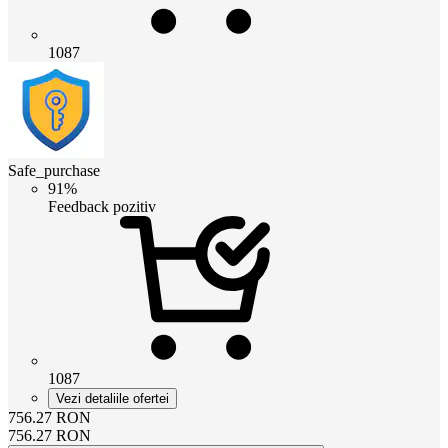
1087
Safe_purchase
91%
Feedback pozitiv
1087
Vezi detaliile ofertei
756.27
RON
756.27
RON