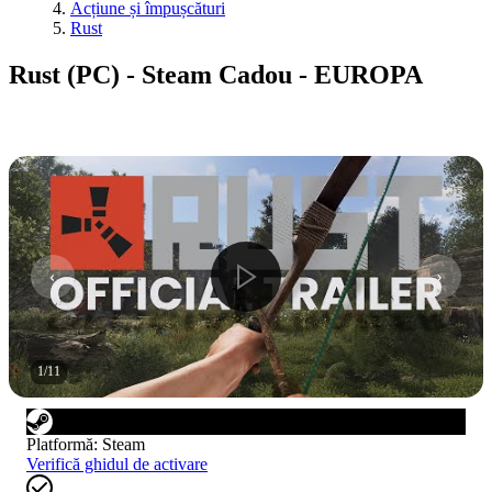
Acțiune și împușcături
Rust
Rust (PC) - Steam Cadou - EUROPA
1
/
11
Platformă
:
Steam
Verifică ghidul de activare