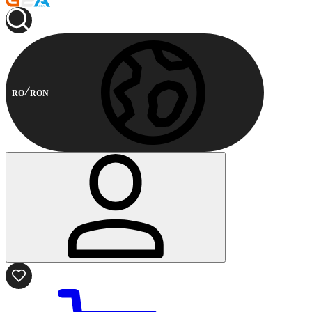
RO
RON