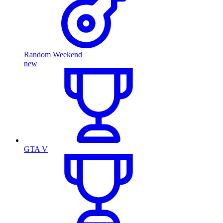
Random Weekend
new
GTA V