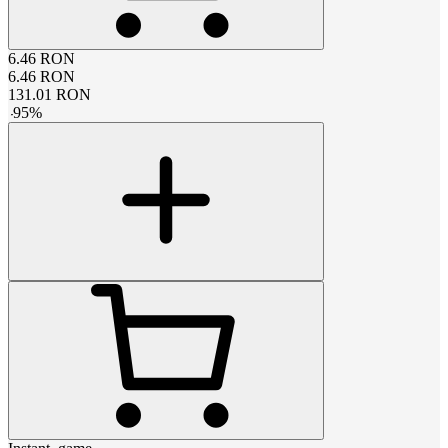
6.46
RON
6.46
RON
131.01
RON
-
95
%