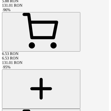
5.88
RON
131.01
RON
-
96
%
6.53
RON
6.53
RON
131.01
RON
-
95
%