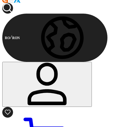
RO
RON