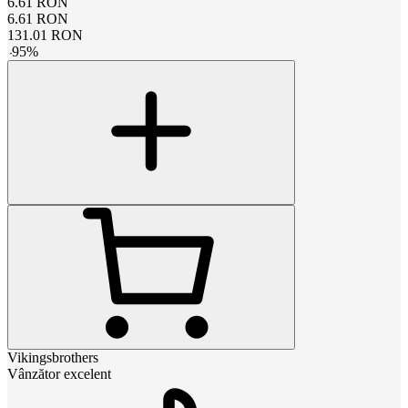
6.61
RON
6.61
RON
131.01
RON
-
95
%
Vikingsbrothers
Vânzător excelent