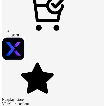
2878
Nexplay_store
Vânzător excelent