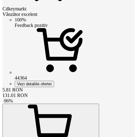
Cdkeymarkt
Vânzător excelent
100%
Feedback pozitiv
44364
Vezi detaliile ofertei
5.81
RON
131.01
RON
-
96
%