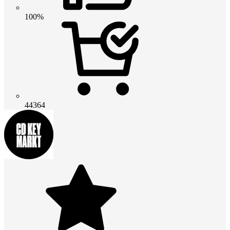
100%
44364