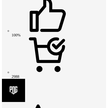
100%
2988