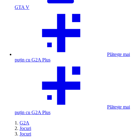
GTA V
Plătește mai
puțin cu G2A Plus
Plătește mai
puțin cu G2A Plus
G2A
Jocuri
Jocuri