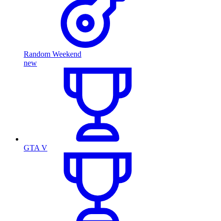
Random Weekend
new
GTA V