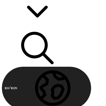
RO
RON