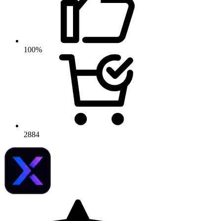
100%
2884