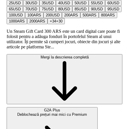
25
USD
30
USD
35
USD
40
USD
50
USD
55
USD
60
USD
65
USD
70
USD
75
USD
80
USD
85
USD
90
USD
95
USD
100
USD
100
ARS
200
USD
200
ARS
500
ARS
800
ARS
1000
ARS
2000
ARS
+
34
+
30
Un Steam Gift Card 300 ARS este un card digital care poate fi
folosit pentru a adăuga fonduri în portofelul Steam al unui
utilizator. Îți permite să cumperi jocuri, obiecte din jocuri și alte
articole pe platforma Ste...
Mergi la descrierea completă
G2A Plus
Deblochează prețuri mai mici cu
Premium