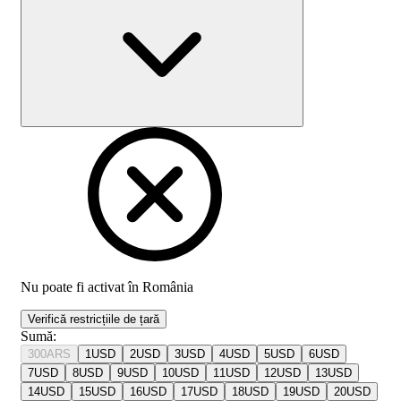
Nu poate fi activat în
România
Verifică restricțiile de țară
Sumă
:
300
ARS
1
USD
2
USD
3
USD
4
USD
5
USD
6
USD
7
USD
8
USD
9
USD
10
USD
11
USD
12
USD
13
USD
14
USD
15
USD
16
USD
17
USD
18
USD
19
USD
20
USD