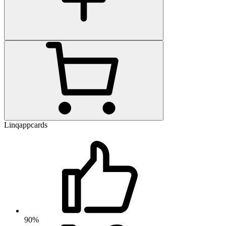
Linqappcards
90%