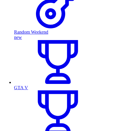
Random Weekend
new
GTA V