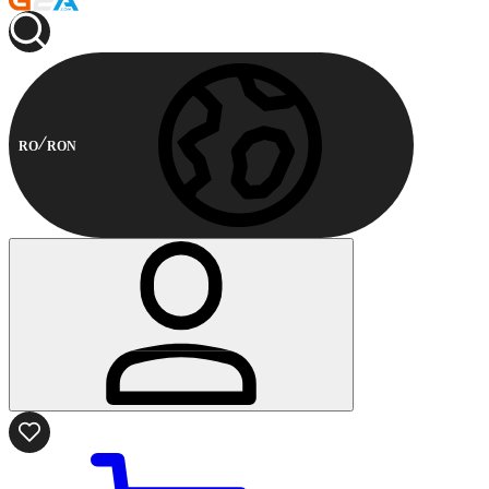
RO
RON