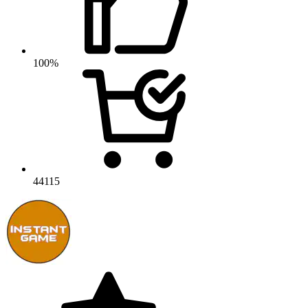
100%
44115