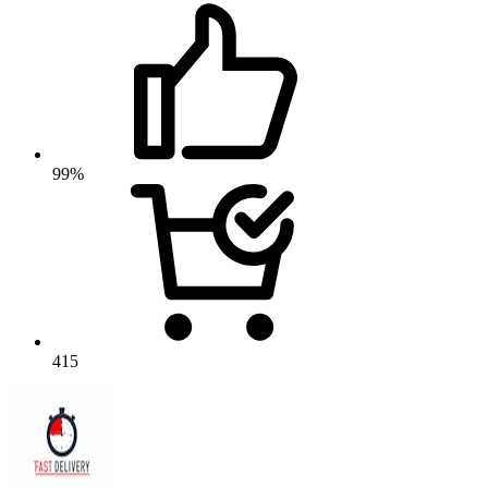
99%
415