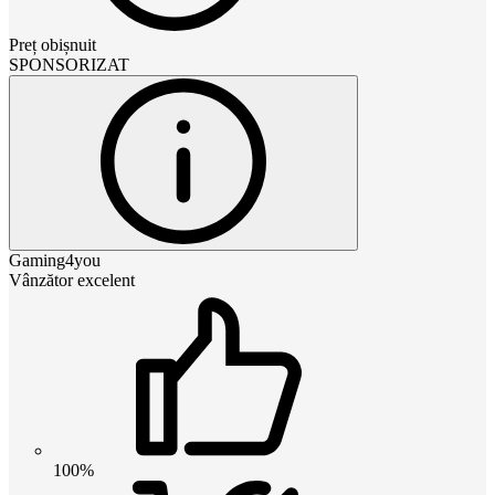
Preț obișnuit
SPONSORIZAT
Gaming4you
Vânzător excelent
100%