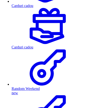
Carduri cadou
Carduri cadou
Random Weekend
new