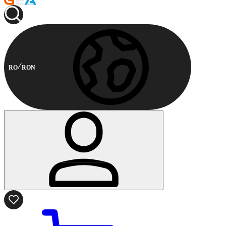
RO
RON