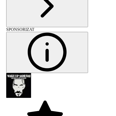
SPONSORIZAT