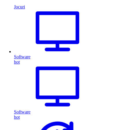
Jocuri
Software
hot
Software
hot