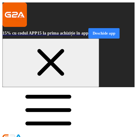
15% cu codul APP15 la prima achiziție în app
Deschide app