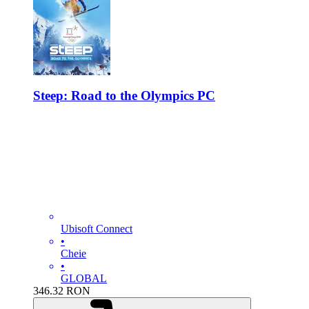
Steep: Road to the Olympics PC
Ubisoft Connect
•
Cheie
•
GLOBAL
346.32
RON