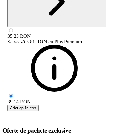
35.23
RON
Salvează
3.81 RON
cu
Plus Premium
39.14
RON
Adaugă în coș
Oferte de pachete exclusive