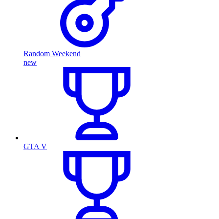
Random Weekend
new
GTA V