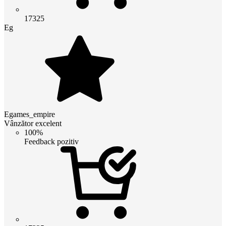
17325
Eg
Egames_empire
Vânzător excelent
100%
Feedback pozitiv