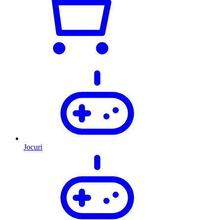
Jocuri