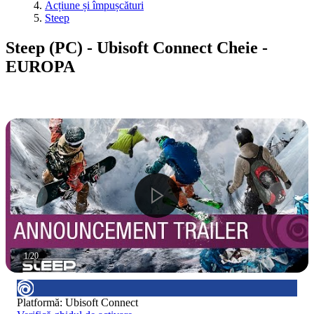
Acțiune și împușcături
Steep
Steep (PC) - Ubisoft Connect Cheie -
EUROPA
1
/
20
Platformă
:
Ubisoft Connect