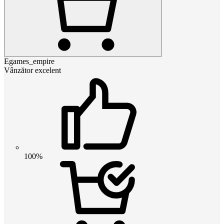
Egames_empire
Vânzător excelent
100%