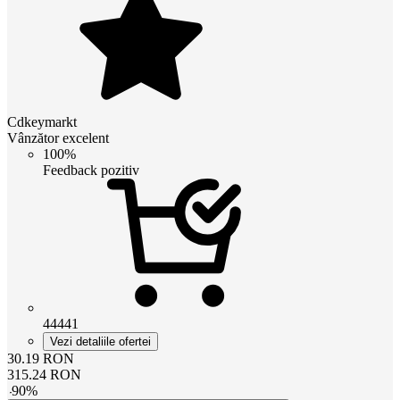
Cdkeymarkt
Vânzător excelent
100%
Feedback pozitiv
44441
Vezi detaliile ofertei
30.19
RON
315.24
RON
-
90
%