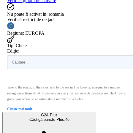
Verifică ghidul de activare
Nu poate fi activat în:
romania
Verifică restricțiile de țară
Regiune
:
EUROPA
Tip
:
Cheie
Ediție:
Take to the roads, to the skies, and to the sea in The Crew 2, a sequel to a unique
racing game from 2014. Improving in every respect over its predecessor The Crew 2
gives you access to an astonishing number of vehicles ...
Citește mai mult
G2A Plus
Câștigă puncte Plus:
46