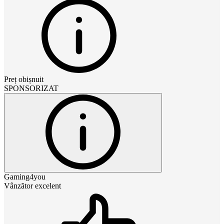
Preț obișnuit
SPONSORIZAT
Gaming4you
Vânzător excelent