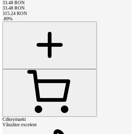
33.48
RON
33.48
RON
315.24
RON
-
89
%
Cdkeymarkt
Vânzător excelent