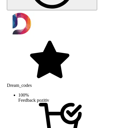
Dream_codes
100
%
Feedback pozitiv