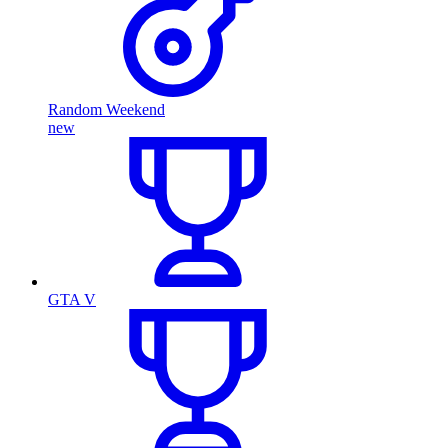
Random Weekend
new
GTA V