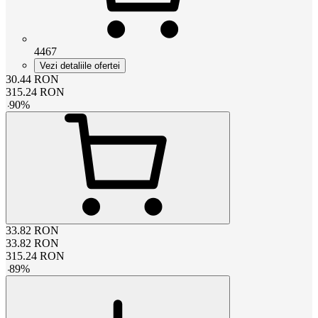
4467
Vezi detaliile ofertei
30.44
RON
315.24
RON
-
90
%
33.82
RON
33.82
RON
315.24
RON
-
89
%