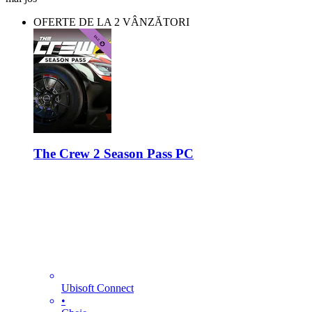
OFERTE DE LA 2 VÂNZĂTORI
The Crew 2 Season Pass PC
Ubisoft Connect
•