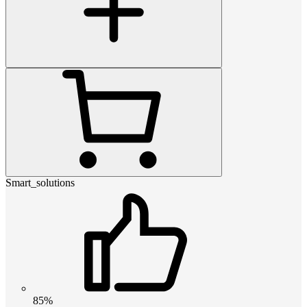
Smart_solutions
85%