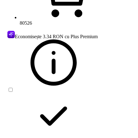
80526
Economisește
3.34 RON
cu Plus Premium