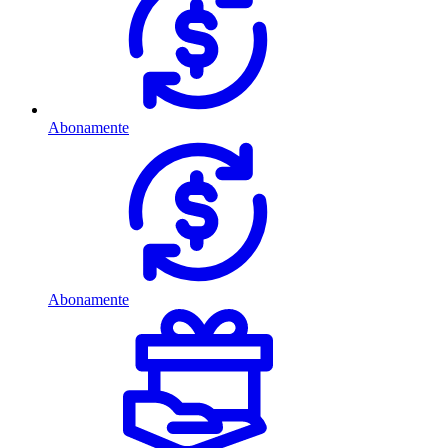
Abonamente
Abonamente