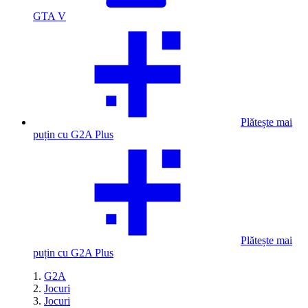
GTA V
Plătește mai
puțin cu G2A Plus
Plătește mai
puțin cu G2A Plus
G2A
Jocuri
Jocuri