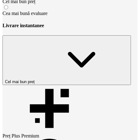
Cel mai bun preț
Cea mai bună evaluare
Livrare instantanee
Cel mai bun preț
Preț
Plus Premium