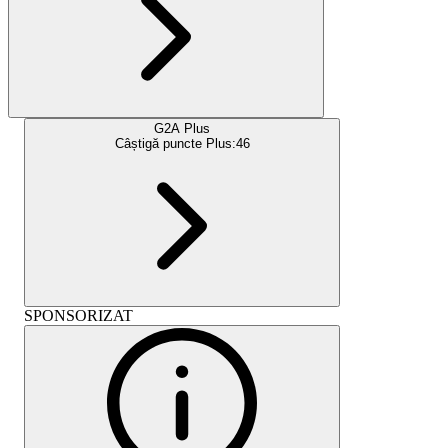
G2A Plus
Câștigă puncte Plus:
46
SPONSORIZAT